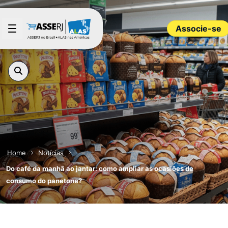
Pular para o Conteúdo principal
Associe-se
Home
Notícias
Do café da manhã ao jantar: como ampliar as ocasiões de
consumo do panetone?