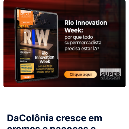
DaColônia cresce em
cremes e paçocas e