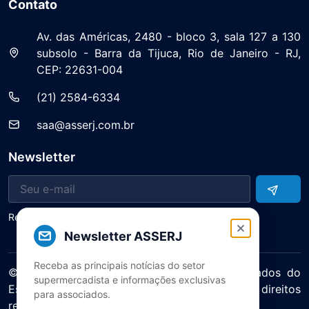
Contato
Av. das Américas, 2480 - bloco 3, sala 127 a 130
subsolo - Barra da Tijuca, Rio de Janeiro - RJ,
CEP: 22631-004
(21) 2584-6334
saa@asserj.com.br
Newsletter
Receba notícias e atualizações do setor
Newsletter ASSERJ
Receba as principais notícias do setor
© 2025 ASERJ – Associação de Supermercados do
supermercadista e informações exclusivas
Estado do Rio de Janeiro. Todos os direitos
para associados.
reservados.