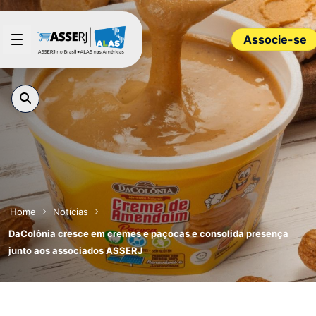
Pular para o Conteúdo principal
Associe-se
Home
Notícias
DaColônia cresce em cremes e paçocas e consolida presença
junto aos associados ASSERJ