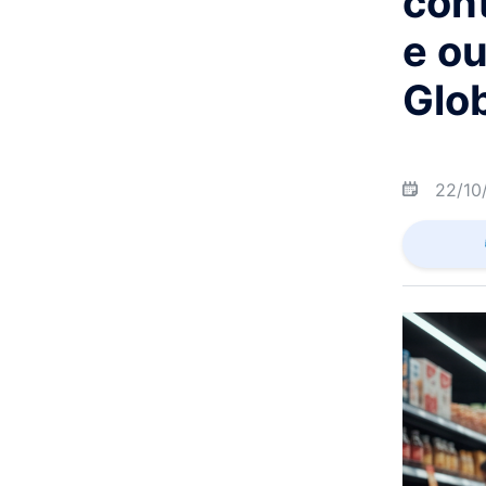
con
e ou
Glo
22/10