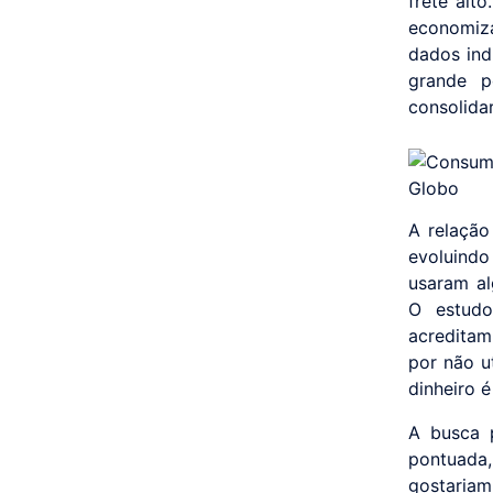
frete alt
economiza
dados ind
grande p
consolida
A relaçã
evoluindo
usaram al
O estud
acreditam
por não u
dinheiro é
A busca 
pontuada,
gostariam