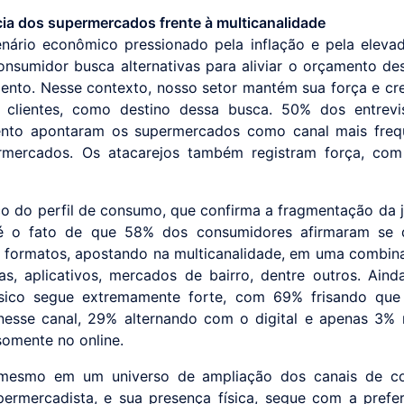
ncia dos supermercados frente à multicanalidade
ário econômico pressionado pela inflação e pela eleva
consumidor busca alternativas para aliviar o orçamento de
ento. Nesse contexto, nosso setor mantém sua força e cre
s clientes, como destino dessa busca. 50% dos entrevi
ento apontaram os supermercados como canal mais freq
rmercados. Os atacarejos também registram força, co
ço do perfil de consumo, que confirma a fragmentação da 
é o fato de que 58% dos consumidores afirmaram se d
s formatos, apostando na multicanalidade, em uma combin
icas, aplicativos, mercados de bairro, dentre outros. Aind
ísico segue extremamente forte, com 69% frisando qu
esse canal, 29% alternando com o digital e apenas 3% 
omente no online.
 mesmo em um universo de ampliação dos canais de c
permercadista, e sua presença física, segue com a prefe