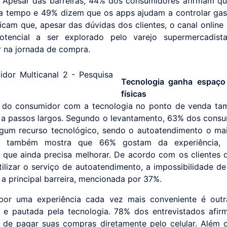
o. Apesar das barreiras, 44% dos consumidores afirmam qu
 tempo e 49% dizem que os apps ajudam a controlar gas
icam que, apesar das dúvidas dos clientes, o canal online
otencial a ser explorado pelo varejo supermercadist
r na jornada de compra.
Tecnologia ganha espaço 
físicas
o do consumidor com a tecnologia no ponto de venda ta
 a passos largos. Segundo o levantamento, 63% dos consu
gum recurso tecnológico, sendo o autoatendimento o m
o também mostra que 66% gostam da experiência,
 que ainda precisa melhorar. De acordo com os clientes
tilizar o serviço de autoatendimento, a impossibilidade d
 a principal barreira, mencionada por 37%.
por uma experiência cada vez mais conveniente é outr
 e pautada pela tecnologia. 78% dos entrevistados afi
 de pagar suas compras diretamente pelo celular. Além 