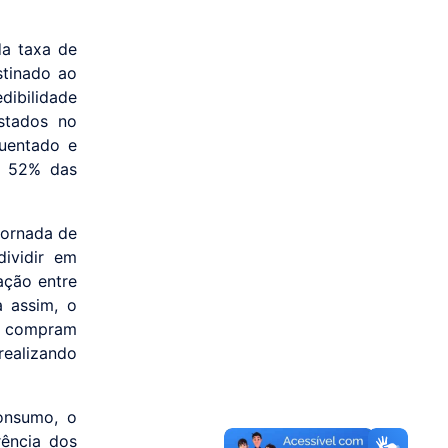
da taxa de
stinado ao
dibilidade
stados no
uentado e
m 52% das
jornada de
ividir em
ação entre
a assim, o
e compram
realizando
onsumo, o
rência dos