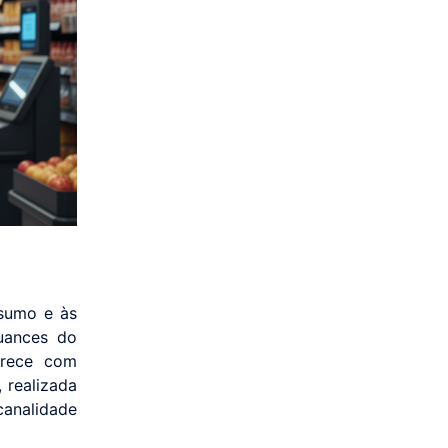
nsumo e às
uances do
arece com
 realizada
canalidade