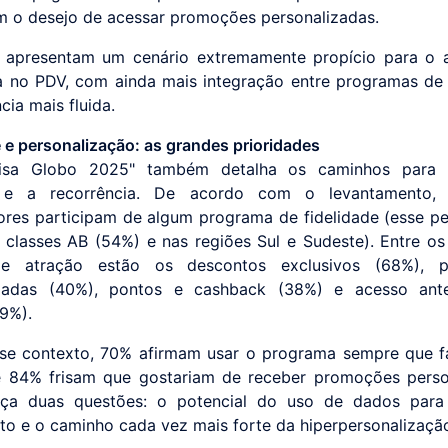
m o desejo de acessar promoções personalizadas.
 apresentam um cenário extremamente propício para o 
a no PDV, com ainda mais integração entre programas de 
cia mais fluida.
e e personalização: as grandes prioridades
isa Globo 2025" também detalha os caminhos para 
 e a recorrência. De acordo com o levantamento
res participam de algum programa de fidelidade (esse pe
 classes AB (54%) e nas regiões Sul e Sudeste). Entre os 
e atração estão os descontos exclusivos (68%), 
izadas (40%), pontos e cashback (38%) e acesso ant
29%).
sse contexto, 70% afirmam usar o programa sempre que 
 84% frisam que gostariam de receber promoções perso
orça duas questões: o potencial do uso de dados para
to e o caminho cada vez mais forte da hiperpersonalizaçã