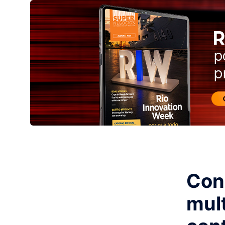
Con
mult