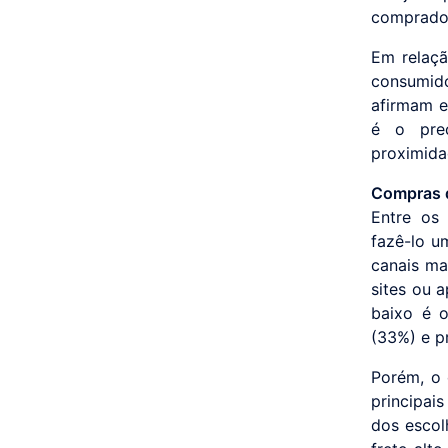
comprado
Em relaçã
consumid
afirmam e
é o preç
proximida
Compras d
Entre os
fazê-lo u
canais ma
sites ou 
baixo é o
(33%) e p
Porém, o 
principai
dos escol