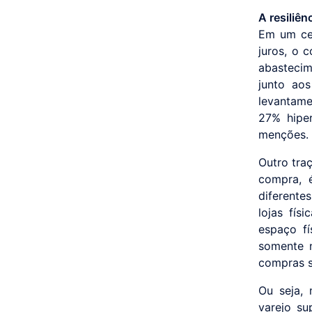
A resiliê
Em um cen
juros, o 
abastecim
junto ao
levantam
27% hipe
menções.
Outro tra
compra, 
diferente
lojas fís
espaço f
somente n
compras s
Ou seja,
varejo su