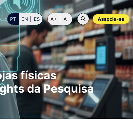
PT
EN
ES
A+
A-
Associe-se
as físicas
ights da Pesquisa