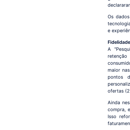
declarara
Os dados
tecnologi
e experiên
Fidelidad
A "Pesqu
retenção
consumido
maior nas
pontos d
personal
ofertas (
Ainda ne
compra, e
Isso ref
faturamen