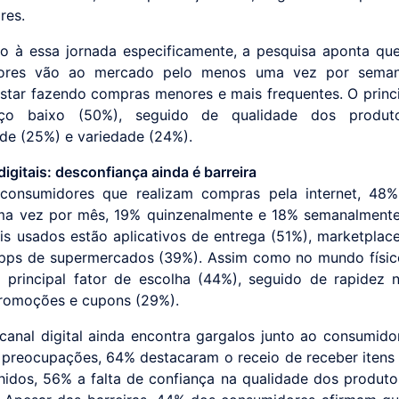
res.
o à essa jornada especificamente, a pesquisa aponta q
ores vão ao mercado pelo menos uma vez por sema
star fazendo compras menores e mais frequentes. O princ
o baixo (50%), seguido de qualidade dos produt
de (25%) e variedade (24%).
igitais: desconfiança ainda é barreira
 consumidores que realizam compras pela internet, 48%
ma vez por mês, 19% quinzenalmente e 18% semanalmente
is usados estão aplicativos de entrega (51%), marketplac
apps de supermercados (39%). Assim como no mundo físic
 principal fator de escolha (44%), seguido de rapidez 
romoções e cupons (29%).
canal digital ainda encontra gargalos junto ao consumidor
s preocupações, 64% destacaram o receio de receber itens 
hidos, 56% a falta de confiança na qualidade dos produt