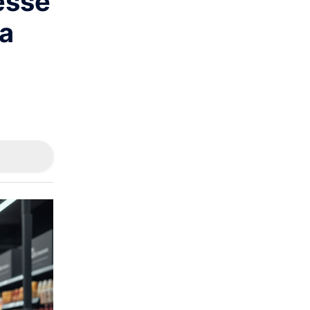
esse
sa