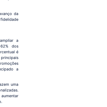
avanço da
fidelidade
ampliar a
, 62% dos
rcentual é
principais
promoções
ecipado a
fazem uma
nalizadas.
 aumentar
o.