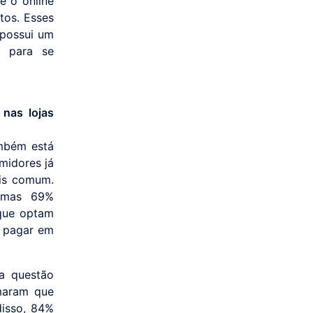
e o online
tos. Esses
 possui um
a para se
nas lojas
mbém está
midores já
ais comum.
 mas 69%
 que optam
e pagar em
a questão
rmaram que
disso, 84%