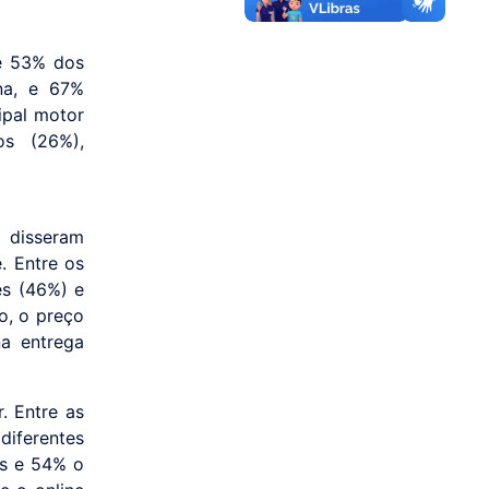
ue 53% dos
na, e 67%
ipal motor
os (26%),
 disseram
. Entre os
es (46%) e
o, o preço
na entrega
. Entre as
diferentes
os e 54% o