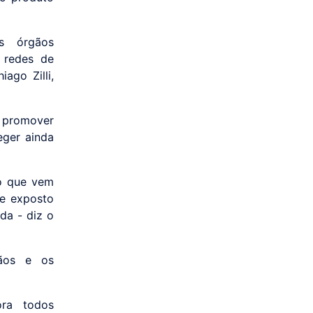
s órgãos
s redes de
ago Zilli,
 promover
eger ainda
o que vem
ue exposto
da - diz o
ãos e os
ora todos