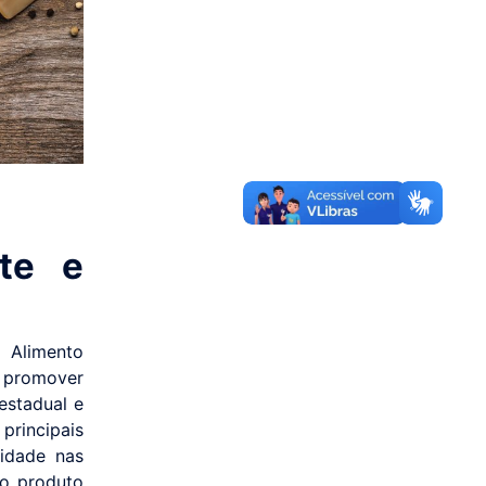
te e
s
 Alimento
promover
estadual e
rincipais
lidade nas
do produto