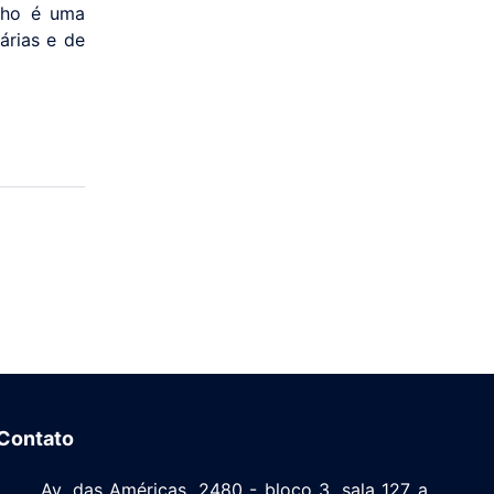
lho é uma
árias e de
Contato
Av. das Américas, 2480 - bloco 3, sala 127 a