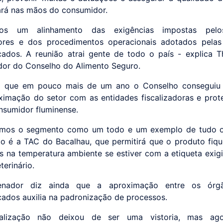
rá nas mãos do consumidor.
os um alinhamento das exigências impostas pelo
dores e dos procedimentos operacionais adotados pela
ados. A reunião atrai gente de todo o país - explica Thi
or do Conselho do Alimento Seguro.
alia que em pouco mais de um ano o Conselho conseguiu
imação do setor com as entidades fiscalizadoras e prot
nsumidor fluminense.
amos o segmento como um todo e um exemplo de tudo 
to é a TAC do Bacalhau, que permitirá que o produto fiq
as na temperatura ambiente se estiver com a etiqueta exigi
terinário.
enador diz ainda que a aproximação entre os órg
ados auxilia na padronização de processos.
alização não deixou de ser uma vistoria, mas ag