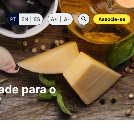
PT
EN
ES
A+
A-
Associe-se
ade para o