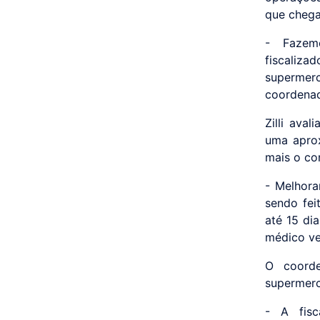
que chega
- Fazem
fiscaliza
supermerc
coordenad
Zilli av
uma aprox
mais o co
- Melhor
sendo fei
até 15 di
médico ve
O coord
supermerc
- A fisc