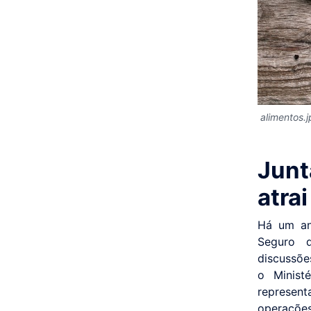
alimentos.
Jun
atra
Há um an
Seguro 
discussõe
o Minist
represent
operações