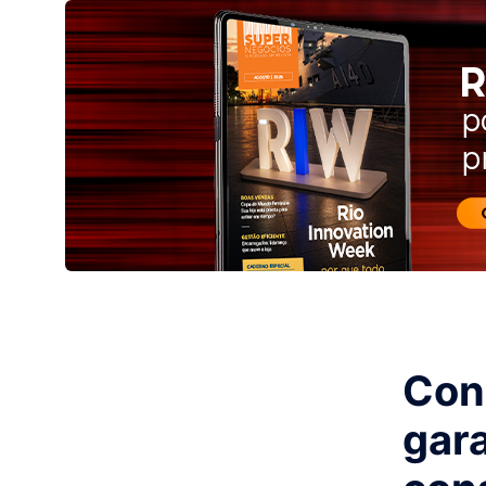
Con
gar