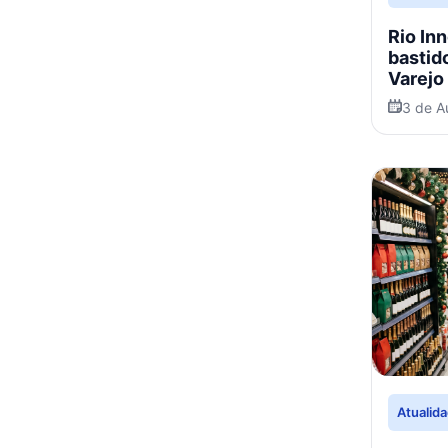
Rio In
bastid
Varejo
3 de A
Atualid