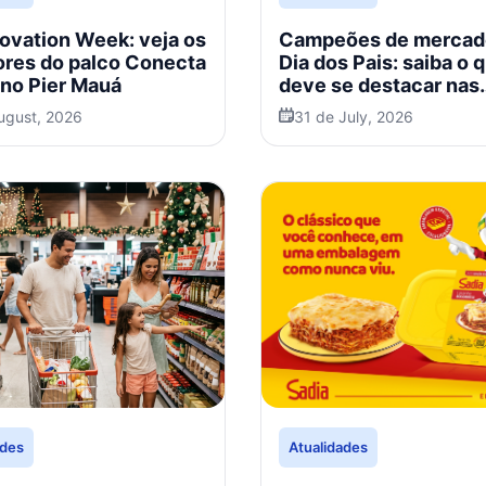
novation Week: veja os
Campeões de mercad
ores do palco Conecta
Dia dos Pais: saiba o 
 no Pier Mauá
deve se destacar nas
vendas em 2026
ugust, 2026
31 de July, 2026
ades
Atualidades