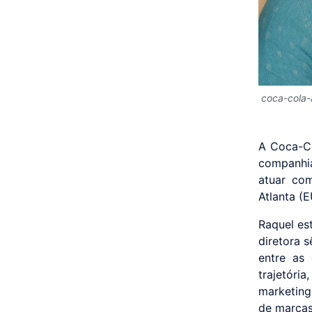
coca-cola-
A Coca-Co
companhia
atuar co
Atlanta (
Raquel es
diretora 
entre as
trajetóri
marketing
de marcas