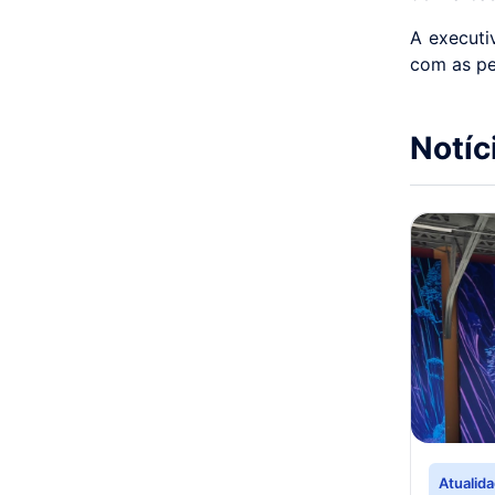
A executi
com as pes
Notíc
Atualid