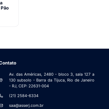
 a
e Pão
to e
Contato
Av. das Américas, 2480 - bloco 3, sala 127 a
130 subsolo - Barra da Tijuca, Rio de Janeiro
- RJ, CEP: 22631-004
(21) 2584-6334
saa@asserj.com.br