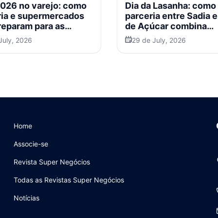
2026 no varejo: como
Dia da Lasanha: como
ria e supermercados
parceria entre Sadia 
preparam para as
de Açúcar combina
promoção, engajamen
July, 2026
29 de July, 2026
inovação
Home
Associe-se
Revista Super Negócios
Todas as Revistas Super Negócios
Notícias