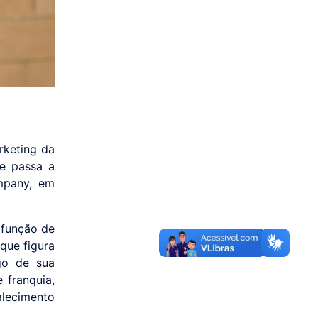
rketing da
ue passa a
mpany, em
 função de
que figura
go de sua
 franquia,
alecimento