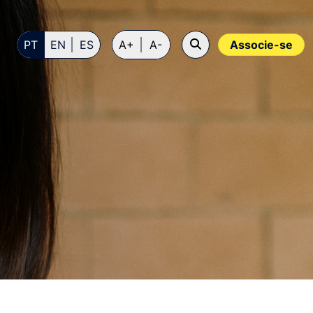
PT
EN
ES
A+
A-
Associe-se