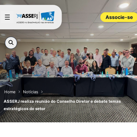
Pular para o Conteúdo principal
Associe-se
Home
Notícias
ASSERJ realiza reunião do Conselho Diretor e debate temas
estratégicos do setor