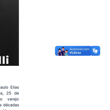
ulo Elias
ira, 25 de
o varejo
ês décadas