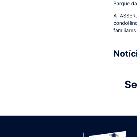
Parque da
A ASSERJ
condolênc
familiares
Notíc
Se