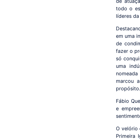
de atuaçã
todo o e
líderes d
Destacand
em uma in
de condim
fazer o p
só conqui
uma indús
nomeada "
marcou a
propósito
Fábio Que
e empree
sentiment
O velório 
Primeira 