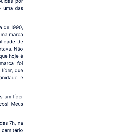
buídas por
o uma das
a de 1990,
 uma marca
ilidade de
ntava. Não
que hoje é
 marca foi
líder, que
anidade e
s um líder
cos! Meus
 das 7h, na
 cemitério