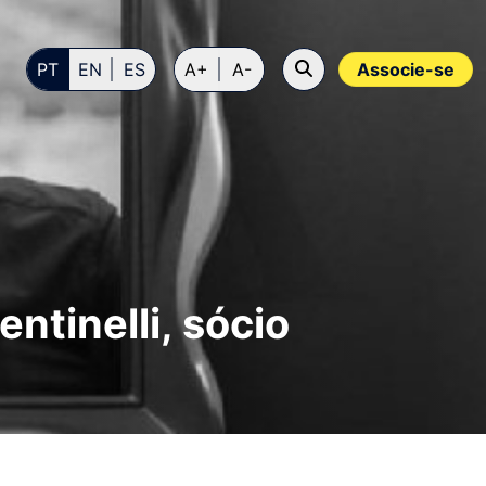
PT
EN
ES
A+
A-
Associe-se
ntinelli, sócio