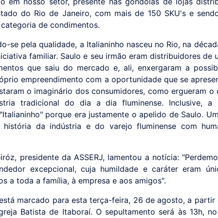
o em nosso setor, presente nas gôndolas de lojas distri
stado do Rio de Janeiro, com mais de 150 SKU's e send
a categoria de condimentos.
o-se pela qualidade, a Italianinho nasceu no Rio, na décad
iciativa familiar. Saulo e seu irmão eram distribuidores de
entos que saiu do mercado e, ali, enxergaram a possib
róprio empreendimento com a oportunidade que se aprese
staram o imaginário dos consumidores, como ergueram o 
tria tradicional do dia a dia fluminense. Inclusive, a
Italianinho" porque era justamente o apelido de Saulo. Um 
 história da indústria e do varejo fluminense com hum
.
iróz, presidente da ASSERJ, lamentou a notícia: "Perdemo
ndedor excepcional, cuja humildade e caráter eram úni
os a toda a família, à empresa e aos amigos".
está marcado para esta terça-feira, 26 de agosto, a partir
Igreja Batista de Itaboraí. O sepultamento será às 13h, no