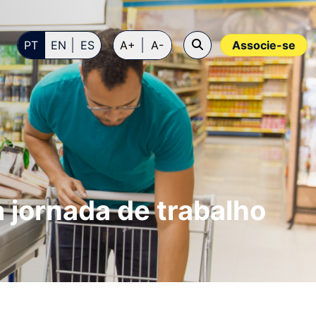
PT
EN
ES
A+
A-
Associe-se
jornada de trabalho