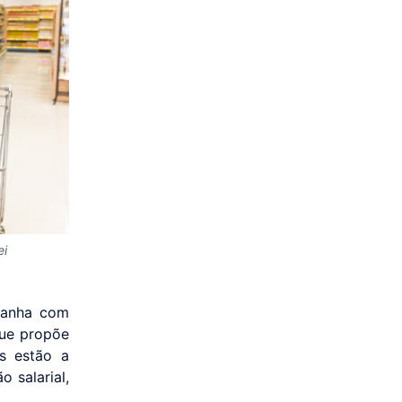
ei
panha com
que propõe
as estão a
 salarial,