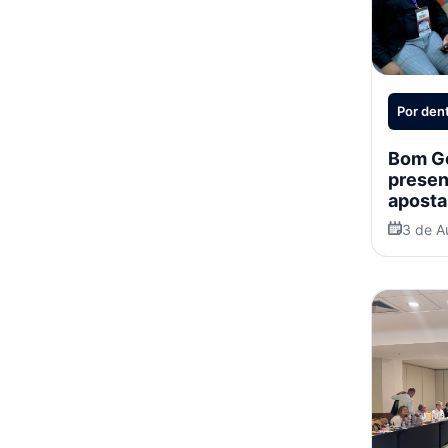
Por den
Bom Go
presen
aposta
trade 
3 de A
intern