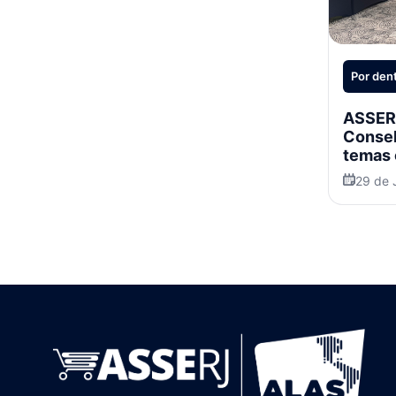
Por den
ASSERJ
Consel
temas 
29 de 