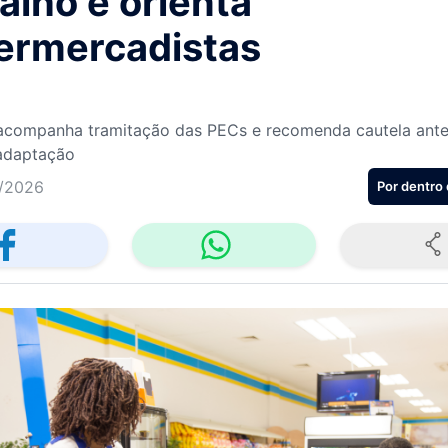
alho e orienta
ermercadistas
acompanha tramitação das PECs e recomenda cautela ante
adaptação
/2026
Por dentro