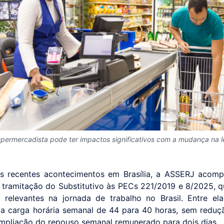
upermercadista pode ter impactos significativos com a mudança na l
os recentes acontecimentos em Brasília, a ASSERJ acom
 tramitação do Substitutivo às PECs 221/2019 e 8/2025, 
relevantes na jornada de trabalho no Brasil. Entre el
a carga horária semanal de 44 para 40 horas, sem redução
mpliação do repouso semanal remunerado para dois dias.