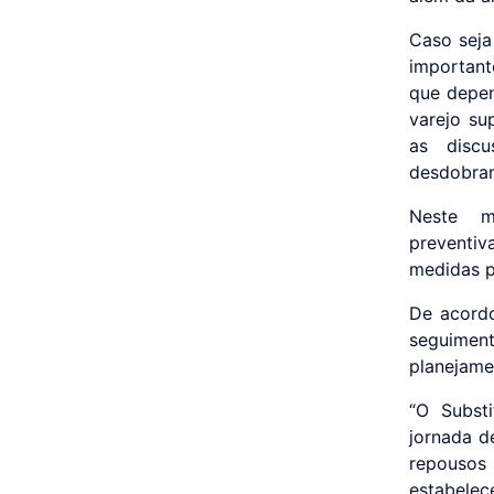
Caso seja
important
que depen
varejo su
as discu
desdobram
Neste m
preventiv
medidas pr
De acordo
seguiment
planejame
“O Subst
jornada d
repousos 
estabele