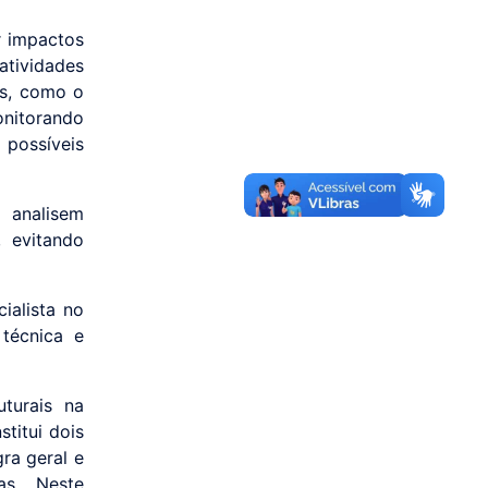
r impactos
atividades
os, como o
onitorando
possíveis
analisem
, evitando
ialista no
 técnica e
turais na
titui dois
ra geral e
as. Neste