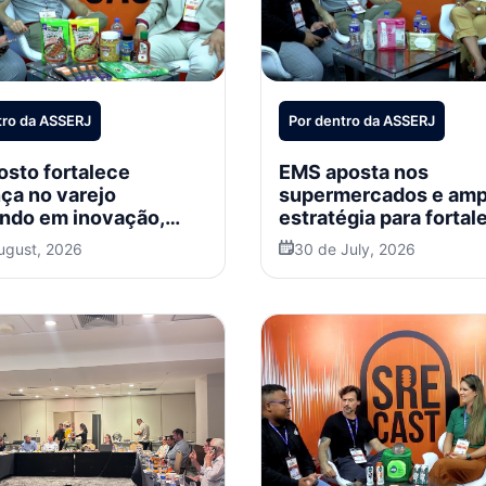
tro da ASSERJ
Por dentro da ASSERJ
sto fortalece
EMS aposta nos
ça no varejo
supermercados e amp
ndo em inovação,
estratégia para fortal
marketing e expansão
categoria de Higiene 
ugust, 2026
30 de July, 2026
acional
Beleza