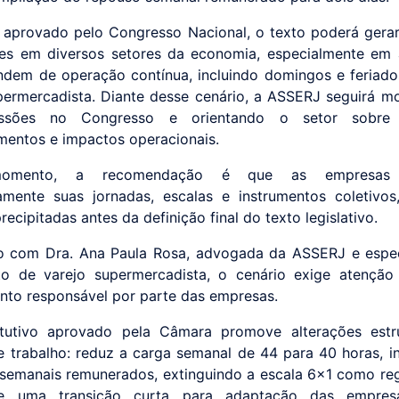
 aprovado pelo Congresso Nacional, o texto poderá gera
es em diversos setores da economia, especialmente em 
dem de operação contínua, incluindo domingos e feriad
permercadista. Diante desse cenário, a ASSERJ seguirá m
ssões no Congresso e orientando o setor sobre 
entos e impactos operacionais.
omento, a recomendação é que as empresas 
amente suas jornadas, escalas e instrumentos coletivos
ecipitadas antes da definição final do texto legislativo.
 com Dra. Ana Paula Rosa, advogada da ASSERJ e espec
o de varejo supermercadista, o cenário exige atenção
nto responsável por parte das empresas.
itutivo aprovado pela Câmara promove alterações estru
e trabalho: reduz a carga semanal de 44 para 40 horas, ins
semanais remunerados, extinguindo a escala 6x1 como reg
ce uma transição curta para adaptação das empres