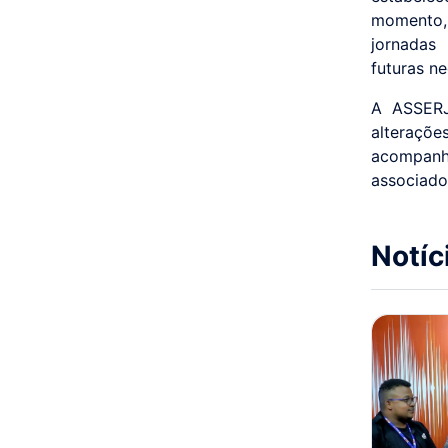
momento, 
jornadas 
futuras n
A ASSERJ
alteraçõ
acompan
associado
Notíc