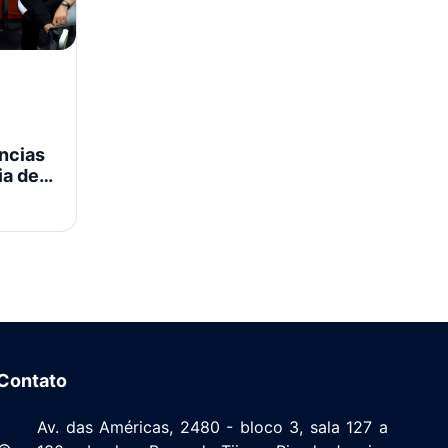
ncias
ia de
Contato
Av. das Américas, 2480 - bloco 3, sala 127 a