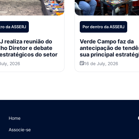
tro da ASSERJ
Por dentro da ASSERJ
 realiza reunião do
Verde Campo faz da
ho Diretor e debate
antecipação de tendê
estratégicos do setor
sua principal estratég
crescimento
July, 2026
16 de July, 2026
Home
Associe-se