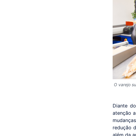
O varejo s
Diante d
atenção a
mudanças 
redução d
além da a