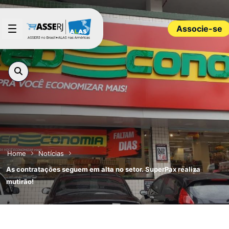
Pular para o Conteúdo principal
Associe-se
Home
Notícias
As contratações seguem em alta no setor. SuperPax realiza
mutirão!