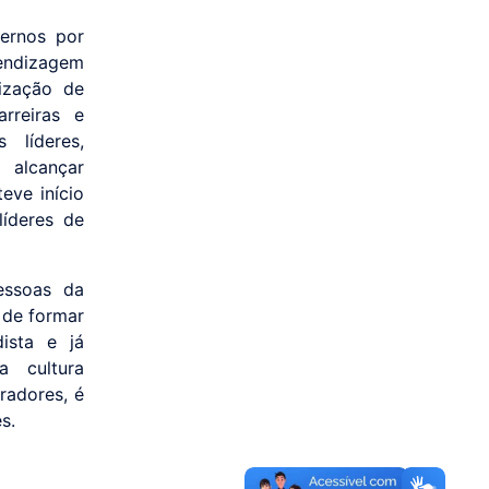
ernos por
rendizagem
lização de
arreiras e
 líderes,
 alcançar
eve início
íderes de
essoas da
 de formar
ista e já
a cultura
radores, é
s.