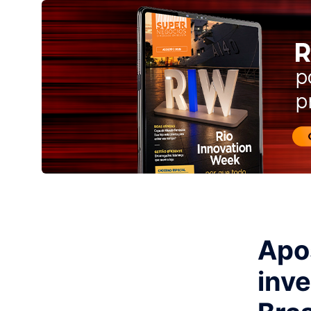
Apos
inve