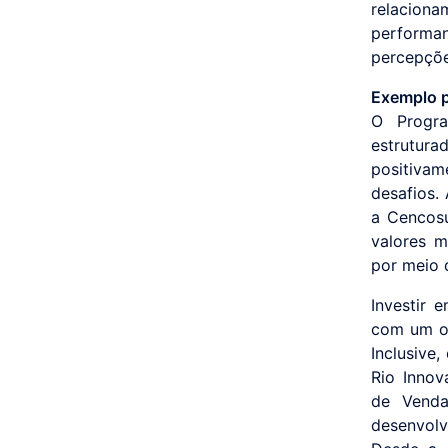
relaciona
performa
percepçõe
Exemplo p
O Progra
estrutur
positivam
desafios.
a Cencosu
valores m
por meio 
Investir 
com um ol
Inclusive
Rio Innov
de Venda
desenvol