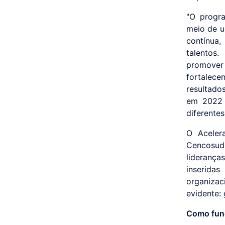
"O progr
meio de u
contínua,
talentos.
promover
fortalec
resultado
em 2022 
diferente
O Aceler
Cencosud 
lideranç
inserida
organizac
evidente:
Como fun