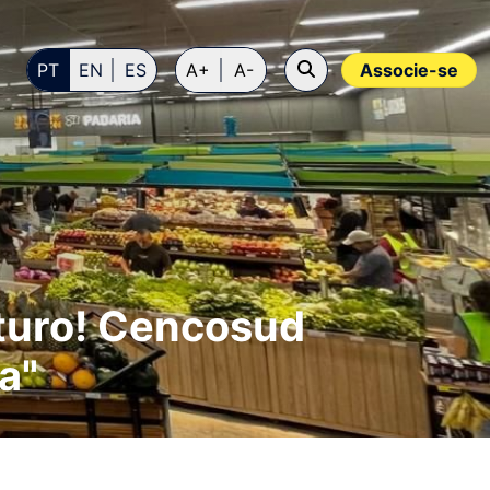
PT
EN
ES
A+
A-
Associe-se
uturo! Cencosud
a"