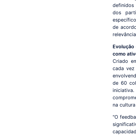
definidos
dos part
específic
de acord
relevância
Evolução 
como ativ
Criado e
cada vez 
envolvend
de 60 col
iniciati
comprome
na cultur
"O feedba
signific
capacida