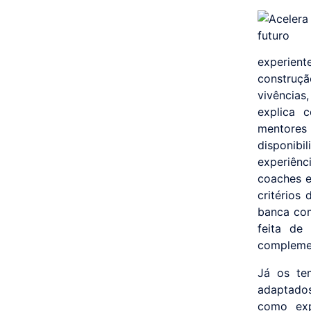
experien
construç
vivências
explica 
mentores
disponib
experiên
coaches e
critérios
banca com
feita de
complemen
Já os te
adaptados
como exp