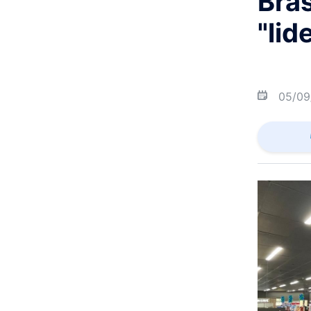
Bras
"lid
05/09