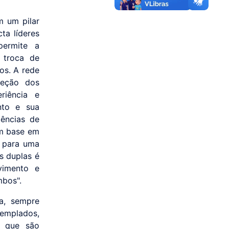
m um pilar
ta líderes
permite a
 troca de
os. A rede
leção dos
riência e
nto e sua
ências de
om base em
s para uma
s duplas é
vimento e
mbos".
a, sempre
templados,
s que são