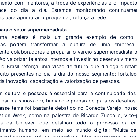
mento com mentores, a troca de experiências e o impacto
nce do dia a dia. Estamos monitorando continuame
s para aprimorar o programa", reforça a rede.
ara o setor supermercadista
ma Acelera é mais um grande exemplo de como in
adas podem transformar a cultura de uma empresa,
ente colaboradores e preparar o varejo supermercadista 
 Ao valorizar talentos internos e investir no desenvolvimen
d Brasil reforça uma visão de futuro que dialoga diret
uito presentes no dia a dia do nosso segmento: fortalec
da inovação, capacitação e valorização de pessoas.
em cultura e pessoas é essencial para a continuidade dos
har mais inovador, humano e preparado para os desafios 
, esse tema foi bastante debatido no Conecta Varejo, noss
ation Week, como na palestra de Ricardo Zuccollo, vice-
s da Unilever, que detalhou todo o processo da e
vimento humano, em meio ao mundo digital: "Muita cap