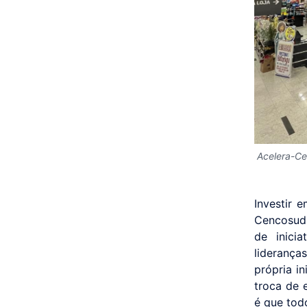
Acelera-C
Investir 
Cencosud 
de inici
lideranç
própria i
troca de 
é que tod