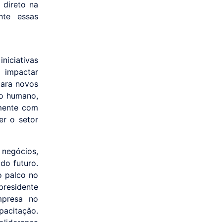
 direto na
nte essas
iciativas
 impactar
para novos
to humano,
amente com
er o setor
 negócios,
do futuro.
o palco no
presidente
mpresa no
acitação.