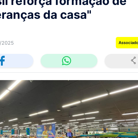
il reforça formação de
eranças da casa"
/2025
Associad