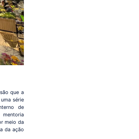
isão que a
 uma série
nterno de
 mentoria
or meio da
ça da ação