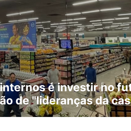
internos é investir no f
ção de "lideranças da cas