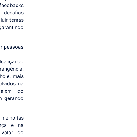
 feedbacks
 desafios
luir temas
arantindo
ar pessoas
lcançando
rangência,
hoje, mais
olvidos na
, além do
m gerando
 melhorias
ança e na
 valor do