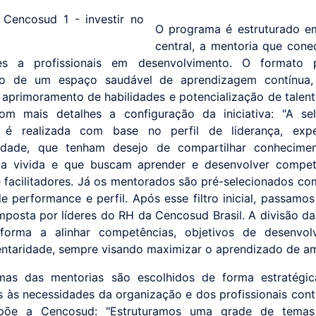
O programa é estruturado e
central, a mentoria que conec
tes a profissionais em desenvolvimento. O formato 
ão de um espaço saudável de aprendizagem contínua,
, aprimoramento de habilidades e potencialização de talent
com mais detalhes a configuração da iniciativa: "A se
 é realizada com base no perfil de liderança, expe
ilidade, que tenham desejo de compartilhar conhecime
cia vivida e que buscam aprender e desenvolver compet
 facilitadores. Já os mentorados são pré-selecionados c
 de performance e perfil. Após esse filtro inicial, passamo
posta por líderes do RH da Cencosud Brasil. A divisão da
 forma a alinhar competências, objetivos de desenvol
taridade, sempre visando maximizar o aprendizado de a
mas das mentorias são escolhidos de forma estratégic
 às necessidades da organização e dos profissionais con
õe a Cencosud: "Estruturamos uma grade de tema