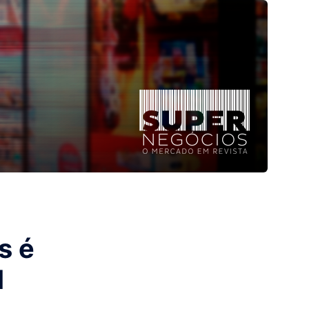
s é
d