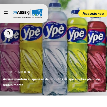
Pular para o Conteúdo principal
Associe-se
Home
Notícias
Anvisa mantém suspensão de produtos da Ypê e cobra plano de
recolhimento