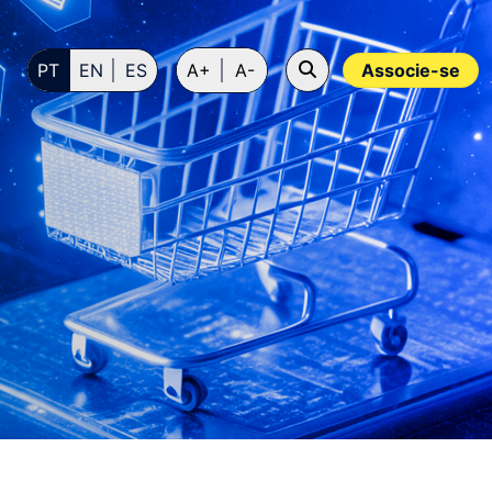
PT
EN
ES
A+
A-
Associe-se