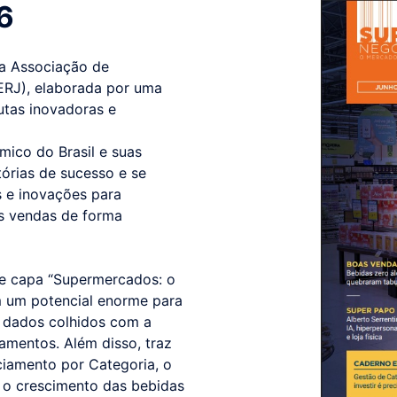
6
da Associação de
ERJ), elaborada por uma
utas inovadoras e
ico do Brasil e suas
tórias de sucesso e se
as e inovações para
as vendas de forma
 de capa “Supermercados: o
m um potencial enorme para
s dados colhidos com a
mentos. Além disso, traz
ciamento por Categoria, o
e o crescimento das bebidas