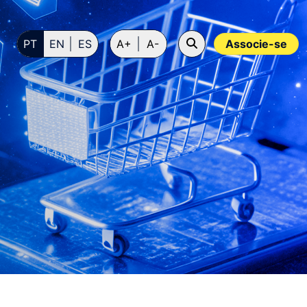
PT
EN
ES
A+
A-
Associe-se