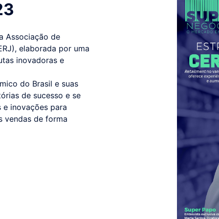
23
da Associação de
ERJ), elaborada por uma
utas inovadoras e
ico do Brasil e suas
tórias de sucesso e se
as e inovações para
as vendas de forma