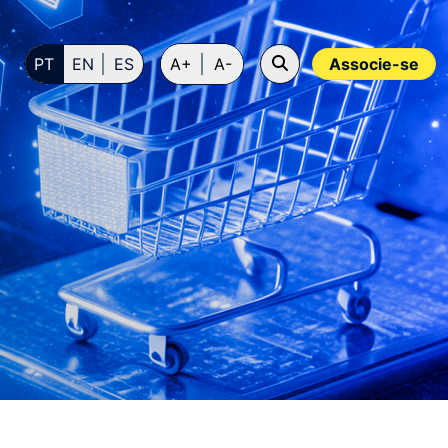
PT
EN
ES
A+
A-
Associe-se