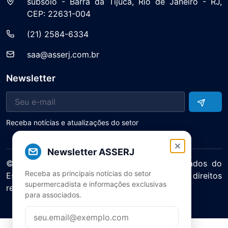
subsolo - Barra da Tijuca, Rio de Janeiro - RJ,
CEP: 22631-004
(21) 2584-6334
saa@asserj.com.br
Newsletter
Receba notícias e atualizações do setor
Newsletter ASSERJ
© 2025 ASERJ – Associação de Supermercados do
Receba as principais notícias do setor
Estado do Rio de Janeiro. Todos os direitos
supermercadista e informações exclusivas
reservados.
para associados.
Política de Privacidade Termos de Uso