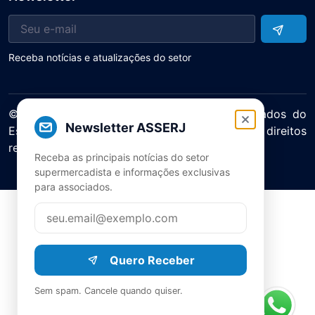
Receba notícias e atualizações do setor
© 2025 ASERJ – Associação de Supermercados do
Newsletter ASSERJ
Estado do Rio de Janeiro. Todos os direitos
reservados.
Receba as principais notícias do setor
Política de Privacidade Termos de Uso
supermercadista e informações exclusivas
para associados.
Quero Receber
Sem spam. Cancele quando quiser.