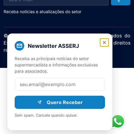
Receba notícias e atualizações do setor
© 2025 ASERJ – Associação de Supermercados do
Estado do Rio de Janeiro. Todos os direitos
Newsletter ASSERJ
reservados.
Política de Privacidade Termos de Uso
Receba as principais notícias do setor
supermercadista e informações exclusivas
para associados.
Quero Receber
Sem spam. Cancele quando quiser.