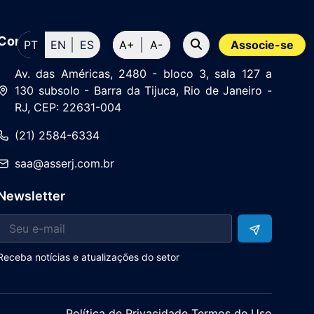
Contato
PT
EN
ES
A+
A-
Associe-se
Av. das Américas, 2480 - bloco 3, sala 127 a
130 subsolo - Barra da Tijuca, Rio de Janeiro -
RJ, CEP: 22631-004
(21) 2584-6334
saa@asserj.com.br
Newsletter
Receba notícias e atualizações do setor
Política de Privacidade Termos de Uso