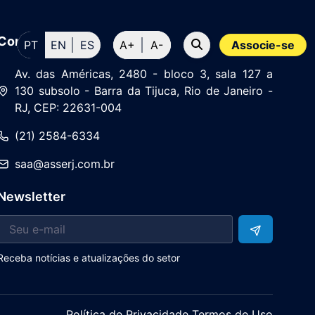
Contato
PT
EN
ES
A+
A-
Associe-se
Av. das Américas, 2480 - bloco 3, sala 127 a
130 subsolo - Barra da Tijuca, Rio de Janeiro -
RJ, CEP: 22631-004
(21) 2584-6334
saa@asserj.com.br
Newsletter
Receba notícias e atualizações do setor
Política de Privacidade Termos de Uso