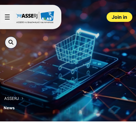
Skip to Main Content
Join in
ASSERJ
News