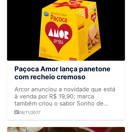
Paçoca Amor lança panetone
com recheio cremoso
Arcor anunciou a novidade que está
à venda por R$ 19,90; marca
também criou o sabor Sonho de
Doce de leite Com apelo afetivo ao
09/11/2017
famoso doce Paçoca Amor, a Arcor
acaba de lançar o panetone de
paçoca. Essa é a aposta da marca