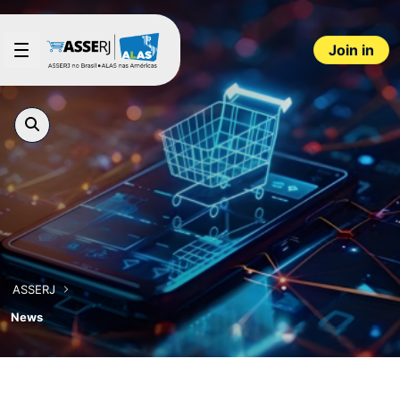
Skip to Main Content
Join in
ASSERJ
News