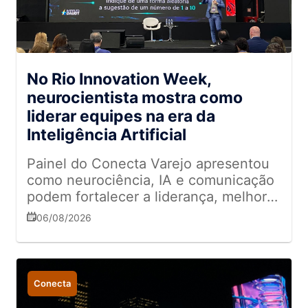
No Rio Innovation Week,
neurocientista mostra como
liderar equipes na era da
Inteligência Artificial
Painel do Conecta Varejo apresentou
como neurociência, IA e comunicação
podem fortalecer a liderança, melhorar
a tomada de decisões e impulsionar
06/08/2026
resultados nas empresas
Conecta