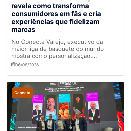
revela como transforma
consumidores em fãs e cria
experiências que fidelizam
marcas
No Conecta Varejo, executivo da
maior liga de basquete do mundo
mostra como personalização,
entretenimento e conexão emocional
06/08/2026
ajudam a fortalecer o relacionamento
com o público e inspiram estratégias
para o varejo
Conecta