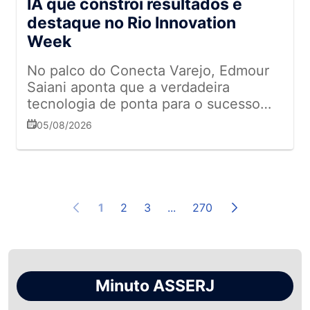
IA que constrói resultados é
destaque no Rio Innovation
Week
No palco do Conecta Varejo, Edmour
Saiani aponta que a verdadeira
tecnologia de ponta para o sucesso
das marcas está na conexão humana,
05/08/2026
no entusiasmo e no respeito
1
2
3
...
270
Minuto ASSERJ