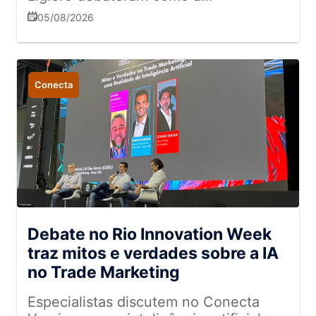
interatividade, a autenticidade e a
05/08/2026
integração entre as lojas físicas e o
ambiente digital estão redefinindo a
jornada de compra
Conecta
Debate no Rio Innovation Week
traz mitos e verdades sobre a IA
no Trade Marketing
Especialistas discutem no Conecta