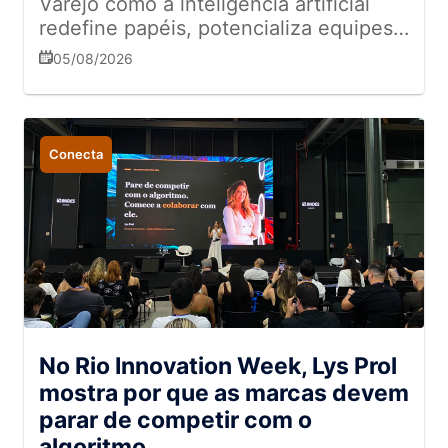
Varejo como a inteligência artificial
redefine papéis, potencializa equipes
de campo e transforma a gestão de
05/08/2026
dados no varejo
Conecta
No Rio Innovation Week, Lys Prol
mostra por que as marcas devem
parar de competir com o
algoritmo