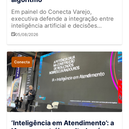
Em painel do Conecta Varejo,
executiva defende a integração entre
inteligência artificial e decisões
humanas para aumentar vendas,
05/08/2026
personalizar a experiência do cliente e
impulsionar resultados
Conecta
‘Inteligência em Atendimento’: a