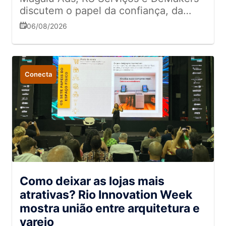
discutem o papel da confiança, da
experiência e da omnicanalidade na
06/08/2026
relação com o consumidor.
Conecta
Como deixar as lojas mais
atrativas? Rio Innovation Week
mostra união entre arquitetura e
varejo