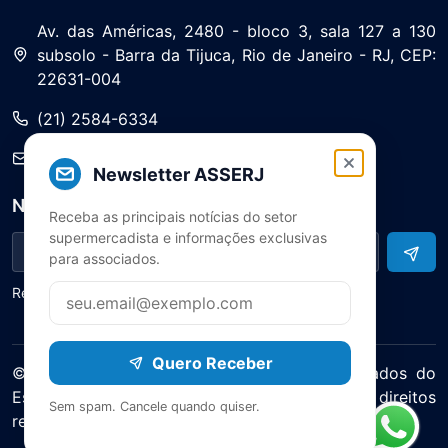
Av. das Américas, 2480 - bloco 3, sala 127 a 130
subsolo - Barra da Tijuca, Rio de Janeiro - RJ, CEP:
22631-004
(21) 2584-6334
saa@asserj.com.br
Newsletter ASSERJ
Newsletter
Receba as principais notícias do setor
supermercadista e informações exclusivas
para associados.
Receba notícias e atualizações do setor
Quero Receber
© 2025 ASERJ – Associação de Supermercados do
Estado do Rio de Janeiro. Todos os direitos
Sem spam. Cancele quando quiser.
reservados.
Política de Privacidade Termos de Uso