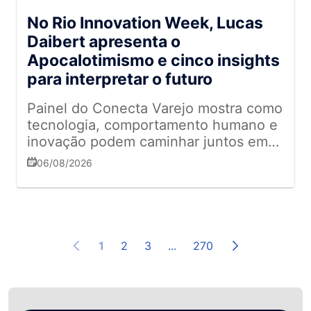
No Rio Innovation Week, Lucas
Daibert apresenta o
Apocalotimismo e cinco insights
para interpretar o futuro
Painel do Conecta Varejo mostra como
tecnologia, comportamento humano e
inovação podem caminhar juntos em
um mundo de rápidas transformações
06/08/2026
1
2
3
...
270