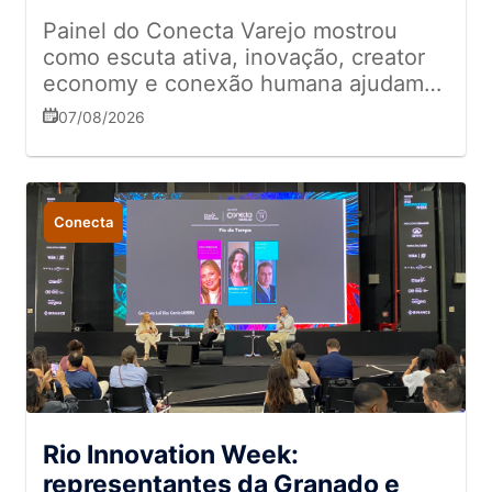
Painel do Conecta Varejo mostrou
como escuta ativa, inovação, creator
economy e conexão humana ajudam
empresas a se diferenciar em meio ao
07/08/2026
excesso de informação
Conecta
Rio Innovation Week:
representantes da Granado e