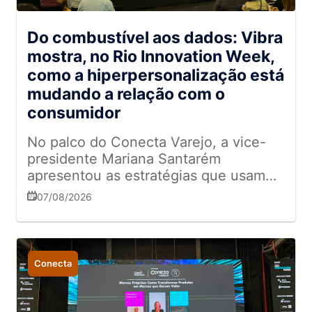
Do combustível aos dados: Vibra
mostra, no Rio Innovation Week,
como a hiperpersonalização está
mudando a relação com o
consumidor
No palco do Conecta Varejo, a vice-
presidente Mariana Santarém
apresentou as estratégias que usam
dados e IA para transformar
07/08/2026
abastecimento em relacionamento
Conecta