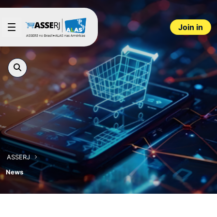
Skip to Main Content
Join in
ASSERJ
News