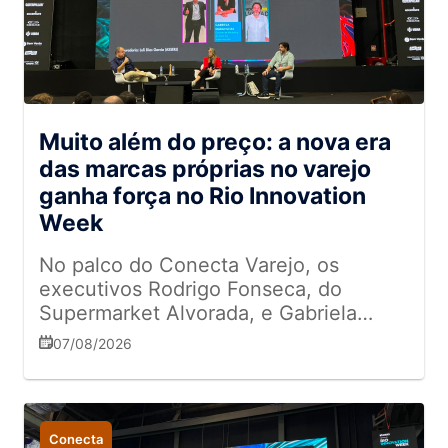
Muito além do preço: a nova era
das marcas próprias no varejo
ganha força no Rio Innovation
Week
No palco do Conecta Varejo, os
executivos Rodrigo Fonseca, do
Supermarket Alvorada, e Gabriela
Maravilhas, do Zona Sul, contaram
07/08/2026
como as redes estão transformando a
jornada de compras dos consumidores
com produtos de marcas próprias
Conecta