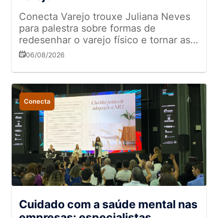
Conecta Varejo trouxe Juliana Neves
para palestra sobre formas de
redesenhar o varejo físico e tornar as
experiências mais memoráveis
06/08/2026
Conecta
Cuidado com a saúde mental nas
empresas: especialistas