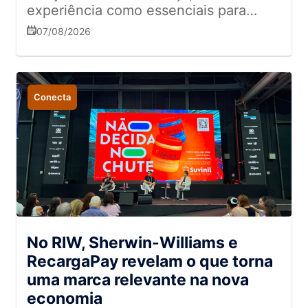
experiência como essenciais para
conquistar e fidelizar consumidores
07/08/2026
Conecta
No RIW, Sherwin-Williams e
RecargaPay revelam o que torna
uma marca relevante na nova
economia