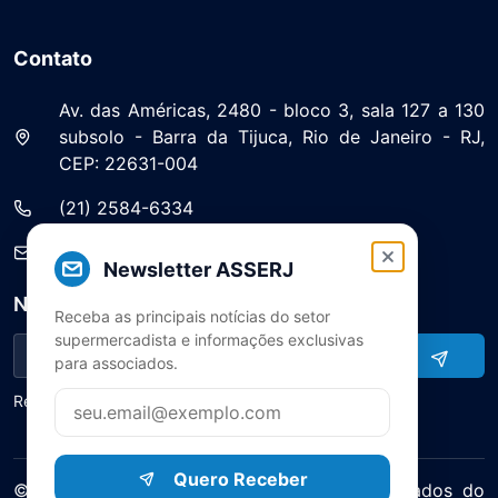
Contato
Av. das Américas, 2480 - bloco 3, sala 127 a 130
subsolo - Barra da Tijuca, Rio de Janeiro - RJ,
CEP: 22631-004
(21) 2584-6334
saa@asserj.com.br
Newsletter ASSERJ
Newsletter
Receba as principais notícias do setor
supermercadista e informações exclusivas
para associados.
Receba notícias e atualizações do setor
Quero Receber
© 2025 ASERJ – Associação de Supermercados do