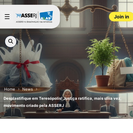
Skip to Main Content
Join in
Home
News
Desplastifique em Teresópolis! Justiça ratifica, mais uma vez,
movimento criado pela ASSERJ