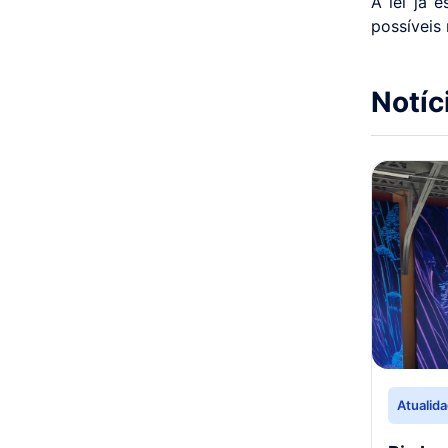
A lei já 
possíveis 
Notíc
Atualid