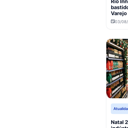
Rio In
bastid
Varejo
03/08
Atualid
Natal 