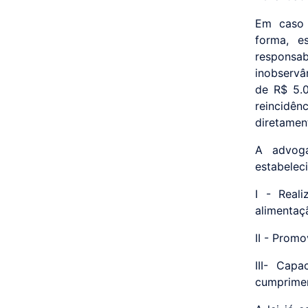
Em caso 
forma, e
responsa
inobservân
de R$ 5.0
reincidên
diretamen
A advog
estabelec
I - Real
alimentaç
II - Promo
III- Cap
cumprimen