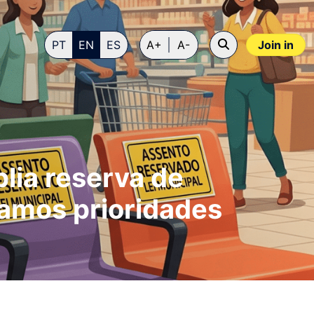
PT
EN
ES
A+
A-
Join in
lia reserva de
amos prioridades