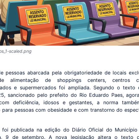
os_1-scaled.png
 pessoas abarcada pela obrigatoriedade de locais exc
e alimentação de shoppings centers, centros co
cados e supermercados foi ampliada. Segundo o texto d
5, sancionado pelo prefeito do Rio Eduardo Paes, agor
com deficiência, idosos e gestantes, a norma també
e para pessoas com obesidade e com transtorno do espect
foi publicada na edição do Diário Oficial do Município
ra, 9 de setembro. A nova legislação altera o texto 