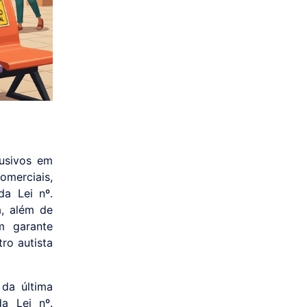
lusivos em
merciais,
a Lei nº.
a, além de
m garante
ro autista
 da última
da Lei nº.