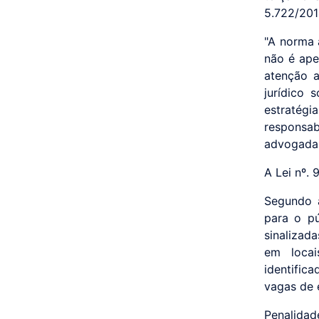
5.722/201
"A norma 
não é ape
atenção a
jurídico 
estratég
responsa
advogada 
A Lei nº.
Segundo a
para o pú
sinalizad
em locai
identific
vagas de 
Penalidad