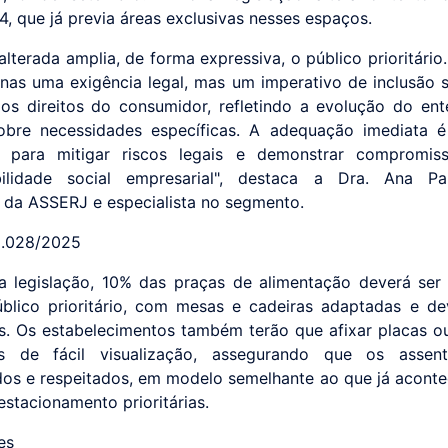
4, que já previa áreas exclusivas nesses espaços.
alterada amplia, de forma expressiva, o público prioritário
nas uma exigência legal, mas um imperativo de inclusão s
os direitos do consumidor, refletindo a evolução do en
sobre necessidades específicas. A adequação imediata 
ia para mitigar riscos legais e demonstrar compromi
bilidade social empresarial", destaca a Dra. Ana Pa
da ASSERJ e especialista no segmento.
 9.028/2025
 legislação, 10% das praças de alimentação deverá ser
blico prioritário, com mesas e cadeiras adaptadas e d
as. Os estabelecimentos também terão que afixar placas o
s de fácil visualização, assegurando que os assen
ados e respeitados, em modelo semelhante ao que já acont
estacionamento prioritárias.
es