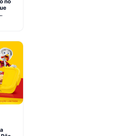
o no
que
 a