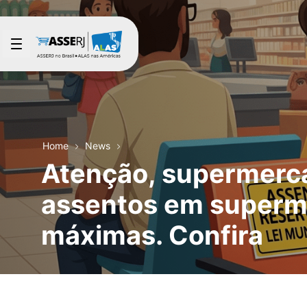
Skip to Main Content
Home
News
Atenção, supermercad
assentos em superme
máximas. Confira