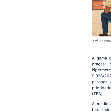
Lei_Assent
A gama de
praças d
hipermer
9.028/202
pessoas 
prioridad
(TEA).
A medida 
terça-fei