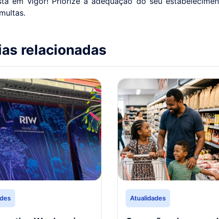
está em vigor! Priorize a adequação do seu estabelecimen
multas.
ias relacionadas
ades
Atualidades