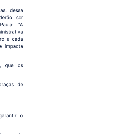
as, dessa
derão ser
Paula: "A
inistrativa
bro a cada
ue impacta
, que os
praças de
arantir o