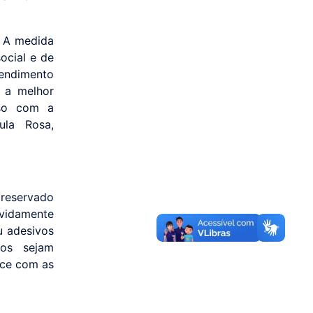
. A medida
ocial e de
tendimento
é a melhor
sso com a
ula Rosa,
 reservado
evidamente
u adesivos
tos sejam
ece com as