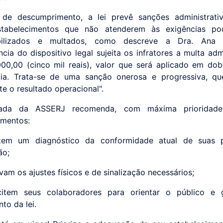
de descumprimento, a lei prevê sanções administrativ
stabelecimentos que não atenderem às exigências po
bilizados e multados, como descreve a Dra. Ana 
cia do dispositivo legal sujeita os infratores a multa adm
00,00 (cinco mil reais), valor que será aplicado em do
cia. Trata-se de uma sanção onerosa e progressiva, q
te o resultado operacional".
ada da ASSERJ recomenda, com máxima prioridade
imentos:
izem um diagnóstico da conformidade atual de suas 
ão;
vam os ajustes físicos e de sinalização necessários;
acitem seus colaboradores para orientar o público e g
to da lei.