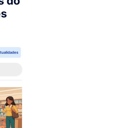
s do
es
tualidades