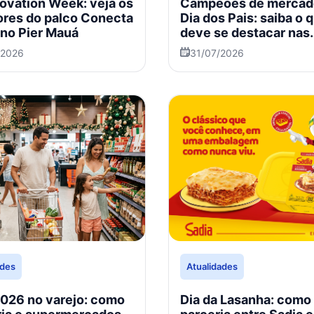
novation Week: veja os
Campeões de mercad
ores do palco Conecta
Dia dos Pais: saiba o 
 no Pier Mauá
deve se destacar nas
vendas em 2026
/2026
31/07/2026
ades
Atualidades
2026 no varejo: como
Dia da Lasanha: como