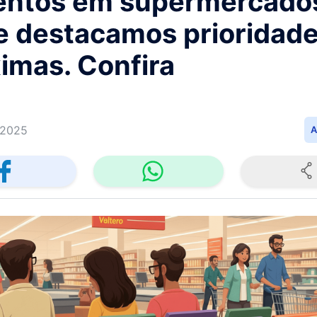
entos em supermercado
 e destacamos prioridad
imas. Confira
/2025
A