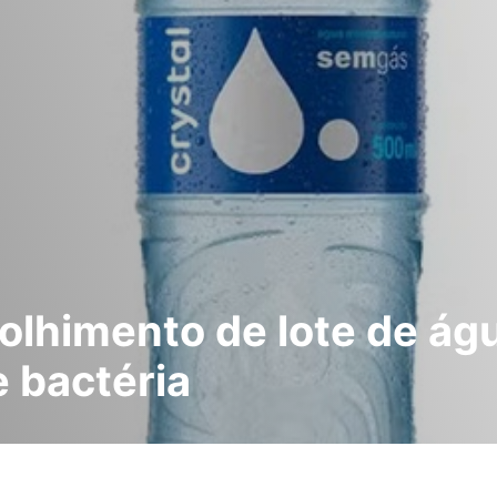
lhimento de lote de águ
e bactéria