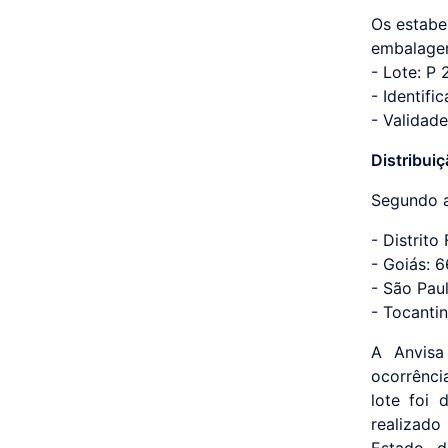
Os estabe
embalage
- Lote: P
- Identif
- Validad
Distribuiç
Segundo a
- Distrito
- Goiás: 6
- São Paul
- Tocantin
A Anvisa
ocorrência
lote foi 
realizad
Estado d