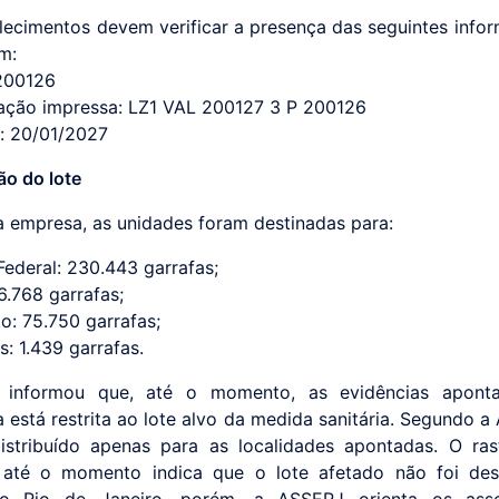
lecimentos devem verificar a presença das seguintes info
m:
 200126
icação impressa: LZ1 VAL 200127 3 P 200126
e: 20/01/2027
ão do lote
 empresa, as unidades foram destinadas para:
 Federal: 230.443 garrafas;
6.768 garrafas;
o: 75.750 garrafas;
s: 1.439 garrafas.
 informou que, até o momento, as evidências apon
 está restrita ao lote alvo da medida sanitária. Segundo a
distribuído apenas para as localidades apontadas. O ra
o até o momento indica que o lote afetado não foi des
o Rio de Janeiro, porém, a ASSERJ orienta os ass