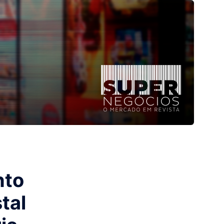
nto
tal