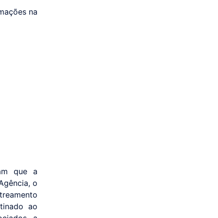
rmações na
tam que a
 Agência, o
streamento
tinado ao
ociados a