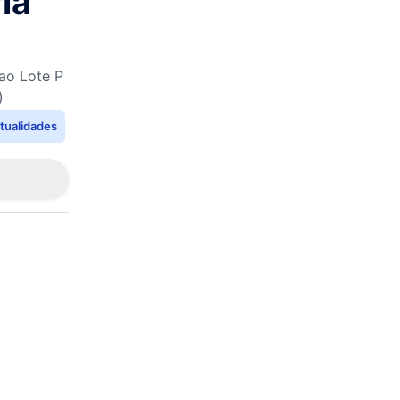
ia
 ao Lote P
)
tualidades