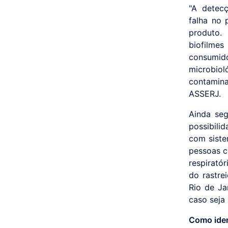
"A detec
falha no 
produto.
biofilmes
consumid
microbio
contamin
ASSERJ.
Ainda seg
possibili
com siste
pessoas c
respirató
do rastre
Rio de Ja
caso seja 
Como ident