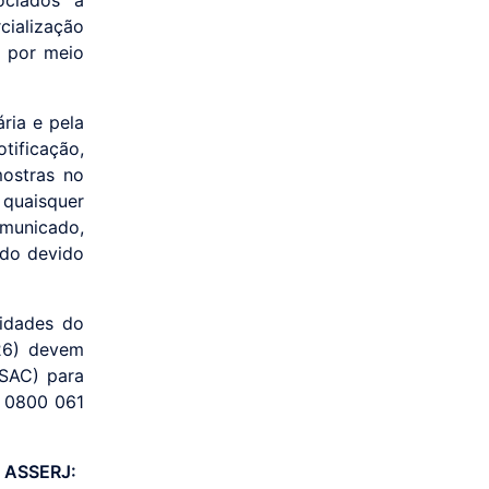
cialização
e por meio
ria e pela
tificação,
mostras no
quaisquer
omunicado,
ado devido
idades do
26) devem
(SAC) para
s 0800 061
à ASSERJ: