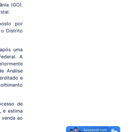
ânia (GO).
stal.
posto por
o Distrito
o após uma
Federal. A
eriormente
e Análise
terditado e
colhimento
ocesso de
, e estima
a venda ao