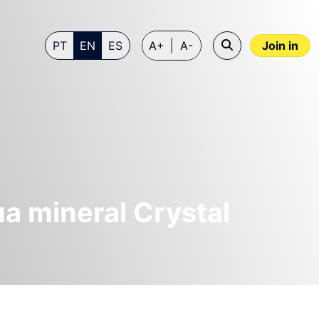
PT
EN
ES
A+
A-
Join in
a mineral Crystal