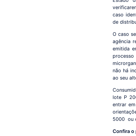
verificar
caso iden
de distri
O caso se
agência r
emitida e
processo
microrgan
não há in
ao seu alt
Consumid
lote P 2
entrar em
orientaçõ
5000 ou c
Confira o