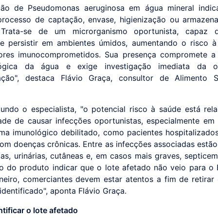
ção de Pseudomonas aeruginosa em água mineral indica
processo de captação, envase, higienização ou armaze
 Trata-se de um microrganismo oportunista, capaz 
 e persistir em ambientes úmidos, aumentando o risco 
ores imunocomprometidos. Sua presença compromete a 
lógica da água e exige investigação imediata da 
ação", destaca Flávio Graça, consultor de Alimento 
undo o especialista, "o potencial risco à saúde está rel
dade de causar infecções oportunistas, especialmente em 
ma imunológico debilitado, como pacientes hospitalizados
om doenças crônicas. Entre as infecções associadas estão
rias, urinárias, cutâneas e, em casos mais graves, septicem
io do produto indicar que o lote afetado não veio para o
neiro, comerciantes devem estar atentos a fim de retirar
identificado", aponta Flávio Graça.
ificar o lote afetado