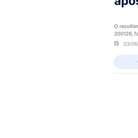
após
O recolhi
200126, f
03/06