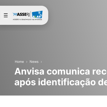
Skip to Main Content
Home
News
Anvisa comunica reco
após identificação d