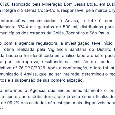
0126, fabricado pela Mineração Bom Jesus Ltda., em Luzi
 integra o Sistema Coca-Cola, responsável pela marca Cry
informações encaminhadas à Anvisa, o lote é com
amente 374,4 mil garrafas de 500 ml, distribuídas para 
 municípios dos estados de Goiás, Tocantins e São Paulo.
 com a agência reguladora, a investigação teve iníci
 rotina realizada pela Vigilância Sanitária do Distrito 
da bactéria foi identificada em análise laboratorial e post
da por contraprova, resultando na emissão do Laudo d
initivo nº 76.CP.0/2026. Após a confirmação, o lote foi in
municado à Anvisa, que, ao ser inteirada, determinou o re
tos e a suspensão de sua comercialização.
a informou à Agência que iniciou imediatamente o pr
nto junto aos distribuidores, que já está sendo finalizado
 de 99,2% das unidades não estejam mais disponíveis par
or.