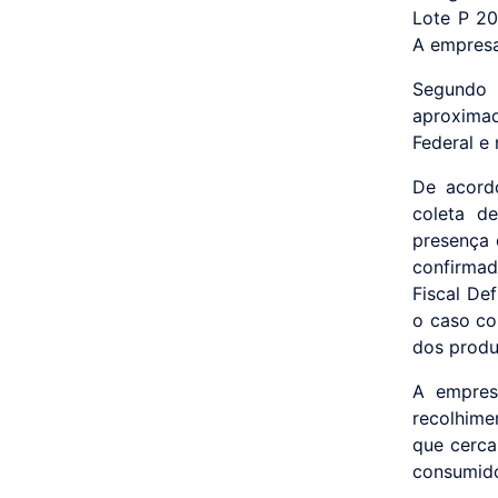
Lote P 20
A empresa
Segundo 
aproximad
Federal e
De acordo
coleta de
presença 
confirma
Fiscal Def
o caso co
dos produ
A empres
recolhime
que cerca
consumid