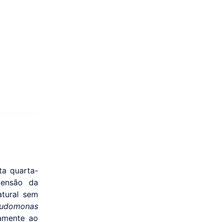
ta quarta-
pensão da
atural sem
udomonas
amente ao