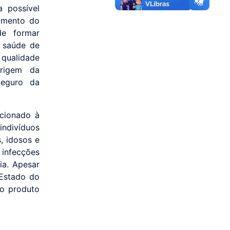
 possível
namento do
de formar
à saúde de
qualidade
origem da
Seguro da
acionado à
indivíduos
, idosos e
 infecções
ia. Apesar
 Estado do
 o produto