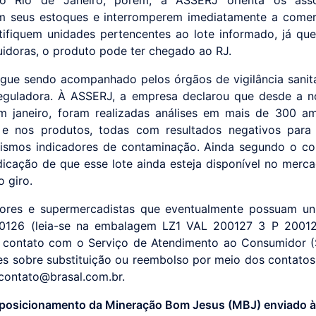
em seus estoques e interromperem imediatamente a comer
tifiquem unidades pertencentes ao lote informado, já qu
buidoras, o produto pode ter chegado ao RJ.
gue sendo acompanhado pelos órgãos de vigilância sanitá
eguladora. À ASSERJ, a empresa declarou que desde a no
m janeiro, foram realizadas análises em mais de 300 a
 e nos produtos, todas com resultados negativos para 
ismos indicadores de contaminação. Ainda segundo o c
dicação de que esse lote ainda esteja disponível no merc
o giro.
ores e supermercadistas que eventualmente possuam un
00126 (leia-se na embalagem LZ1 VAL 200127 3 P 2001
 contato com o Serviço de Atendimento ao Consumidor 
es sobre substituição ou reembolso por meio dos contato
ontato@brasal.com.br.
 posicionamento da Mineração Bom Jesus (MBJ) enviado 