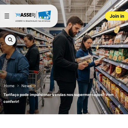
Skip to Main Content
Join in
Home
News
Tarifaço pode impulsionar vendas nos supermercados? Vem
conferir!