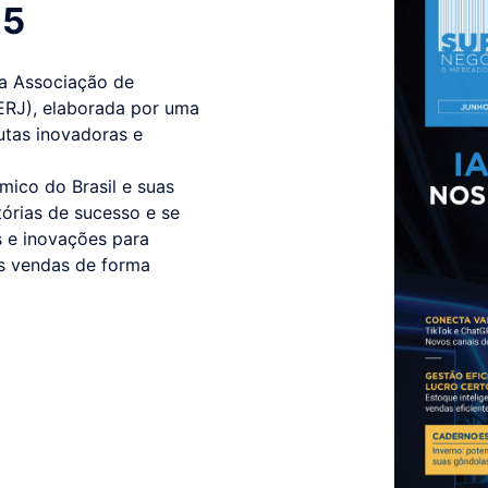
25
da Associação de
ERJ), elaborada por uma
utas inovadoras e
ico do Brasil e suas
tórias de sucesso e se
as e inovações para
as vendas de forma