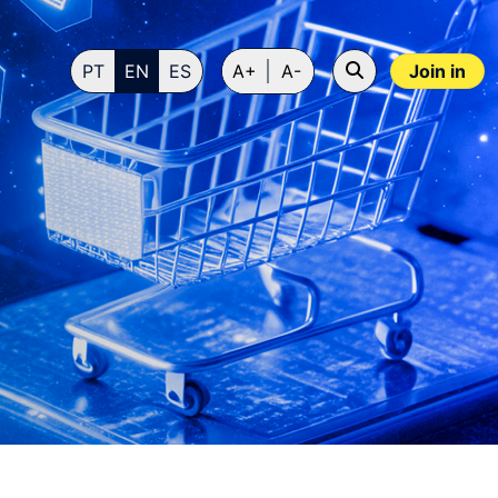
PT
EN
ES
A+
A-
Join in