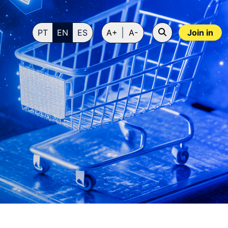
PT
EN
ES
A+
A-
Join in