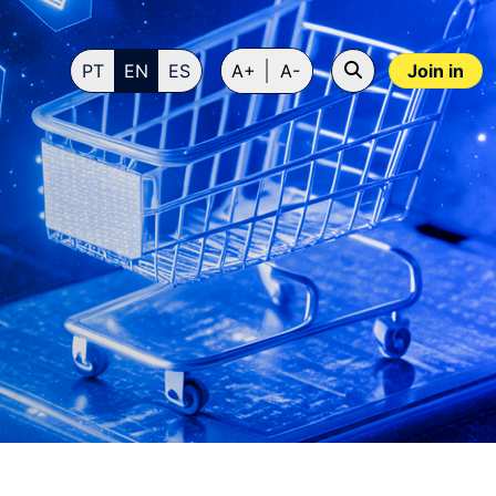
PT
EN
ES
A+
A-
Join in