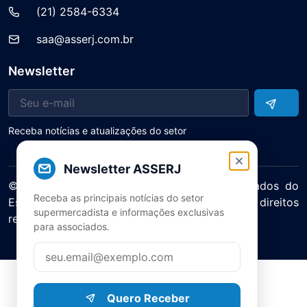
(21) 2584-6334
saa@asserj.com.br
Newsletter
Receba notícias e atualizações do setor
Newsletter ASSERJ
© 2025 ASERJ – Associação de Supermercados do
Receba as principais notícias do setor
Estado do Rio de Janeiro. Todos os direitos
supermercadista e informações exclusivas
reservados.
para associados.
Política de Privacidade Termos de Uso
Quero Receber