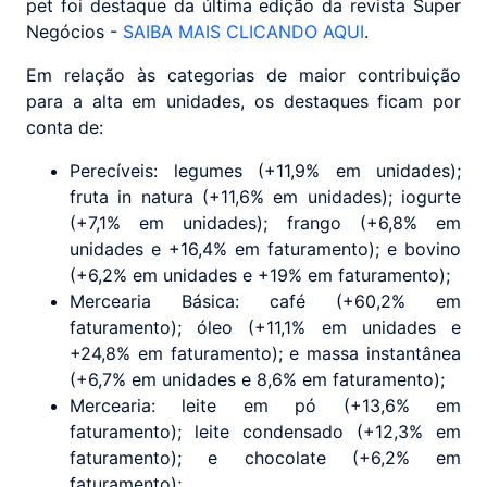
pet foi destaque da última edição da revista Super
Negócios -
SAIBA MAIS CLICANDO AQUI
.
Em relação às categorias de maior contribuição
para a alta em unidades, os destaques ficam por
conta de:
Perecíveis: legumes (+11,9% em unidades);
fruta in natura (+11,6% em unidades); iogurte
(+7,1% em unidades); frango (+6,8% em
unidades e +16,4% em faturamento); e bovino
(+6,2% em unidades e +19% em faturamento);
Mercearia Básica: café (+60,2% em
faturamento); óleo (+11,1% em unidades e
+24,8% em faturamento); e massa instantânea
(+6,7% em unidades e 8,6% em faturamento);
Mercearia: leite em pó (+13,6% em
faturamento); leite condensado (+12,3% em
faturamento); e chocolate (+6,2% em
faturamento);