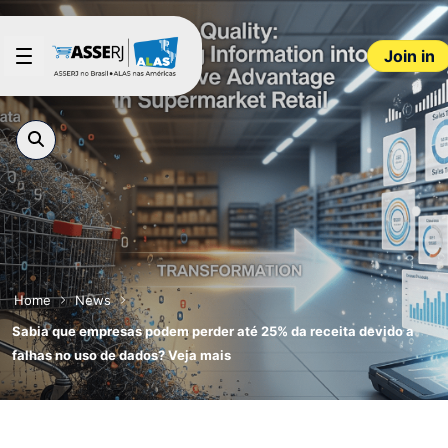
Skip to Main Content
Join in
Home
News
Sabia que empresas podem perder até 25% da receita devido a
falhas no uso de dados? Veja mais