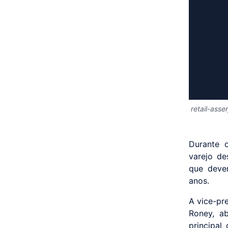
retail-asse
Durante 
varejo de
que deve
anos.
A vice-pr
Roney, a
principal