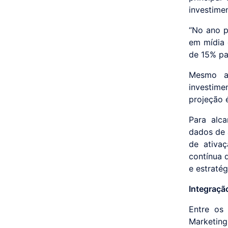
investime
“No ano 
em mídia 
de 15% pa
Mesmo a
investime
projeção 
Para alca
dados de 
de ativaç
contínua 
e estraté
Integraçã
Entre os 
Marketing