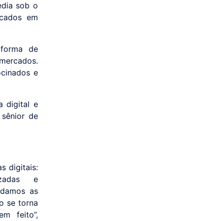
edia sob o
ocados em
aforma de
rmercados.
ocinados e
 digital e
 sênior de
 digitais:
izadas e
judamos as
o se torna
m feito”,