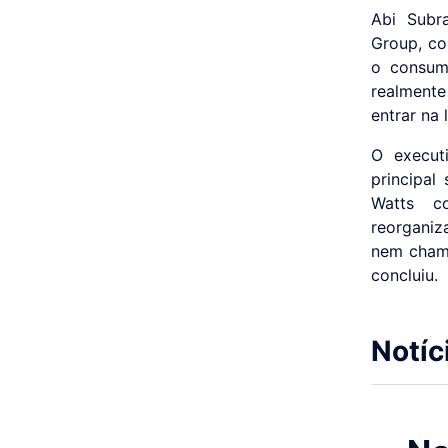
Abi Subra
Group, co
o consumi
realmente
entrar na 
O execut
principal
Watts c
reorganiz
nem chame
concluiu.
Notíc