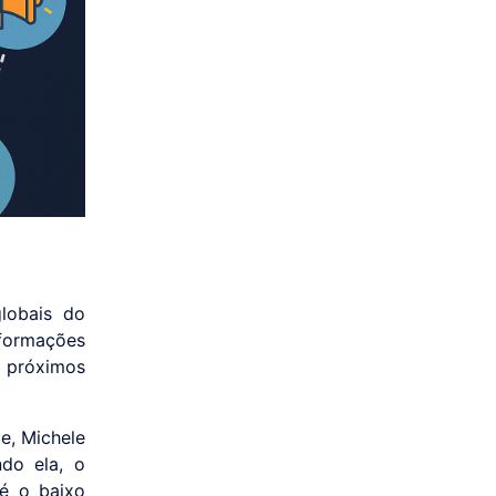
lobais do
sformações
 próximos
e, Michele
do ela, o
 é o baixo