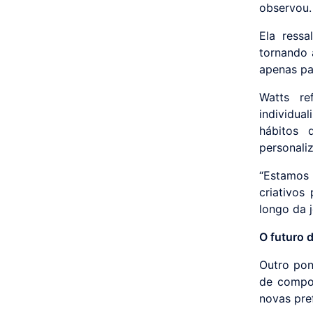
observou.
Ela ressa
tornando 
apenas pa
Watts re
individua
hábitos 
personali
“Estamos
criativos
longo da j
O futuro 
Outro pon
de compor
novas pre