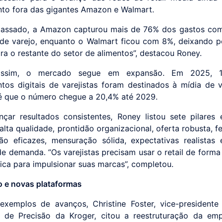
nto fora das gigantes Amazon e Walmart.
passado, a Amazon capturou mais de 76% dos gastos com
de varejo, enquanto o Walmart ficou com 8%, deixando 
ra o restante do setor de alimentos”, destacou Roney.
ssim, o mercado segue em expansão. Em 2025, 1
ntos digitais de varejistas foram destinados à mídia de v
é que o número chegue a 20,4% até 2029.
nçar resultados consistentes, Roney listou sete pilares e
alta qualidade, prontidão organizacional, oferta robusta, f
ão eficazes, mensuração sólida, expectativas realistas
de demanda. “Os varejistas precisam usar o retail de forma
gica para impulsionar suas marcas”, completou.
o e novas plataformas
exemplos de avanços, Christine Foster, vice-presidente
 de Precisão da Kroger, citou a reestruturação da em