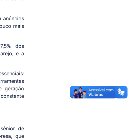
 anúncios
pouco mais
7,5% dos
arejo, e a
ssenciais:
erramentas
 e geração
 constante
 sênior de
presa, que