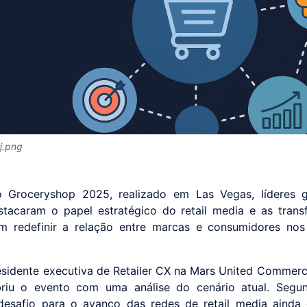
rj.png
o Groceryshop 2025, realizado em Las Vegas, líderes g
stacaram o papel estratégico do retail media e as tran
m redefinir a relação entre marcas e consumidores nos
esidente executiva de Retailer CX na Mars United Commerc
briu o evento com uma análise do cenário atual. Segun
 desafio para o avanço das redes de retail media ainda