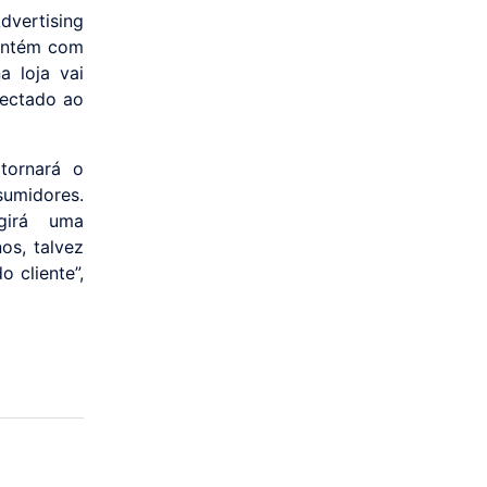
dvertising
mantém com
a loja vai
nectado ao
tornará o
sumidores.
girá uma
os, talvez
 cliente”,