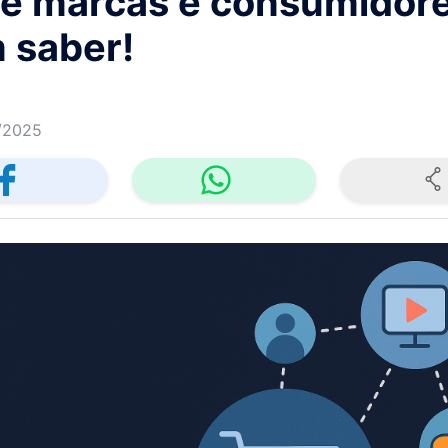
re marcas e consumidore
 saber!
/2025