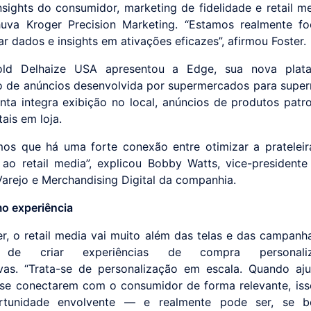
insights do consumidor, marketing de fidelidade e retail m
huva Kroger Precision Marketing. “Estamos realmente f
r dados e insights em ativações eficazes”, afirmou Foster.
ld Delhaize USA apresentou a Edge, sua nova plat
o de anúncios desenvolvida por supermercados para supe
nta integra exibição no local, anúncios de produtos patr
tais em loja.
mos que há uma forte conexão entre otimizar a prateleira
a ao retail media”, explicou Bobby Watts, vice-presidente
Varejo e Merchandising Digital da companhia.
mo experiência
er, o retail media vai muito além das telas e das campanhas
e de criar experiências de compra personal
tivas. “Trata-se de personalização em escala. Quando a
se conectarem com o consumidor de forma relevante, iss
tunidade envolvente — e realmente pode ser, se be