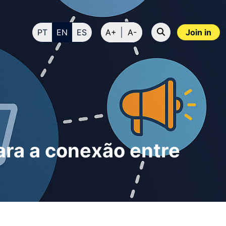
PT
EN
ES
A+
A-
Join in
para a conexão entre