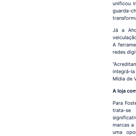
unificou 
guarda-c
transforma
Já a Aho
veiculaçã
A ferrame
redes digi
“Acredita
integrá-l
Mídia de 
A loja co
Para Fost
trata-s
significa
marcas a 
uma opor