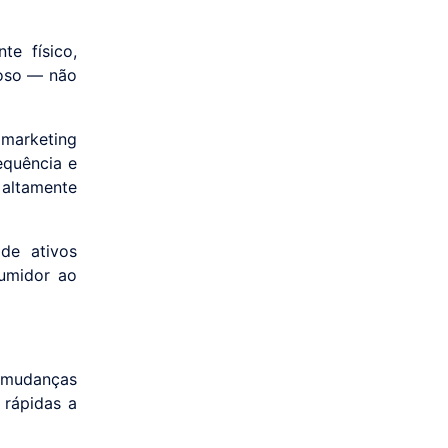
te físico,
roso — não
marketing
equência e
altamente
de ativos
sumidor ao
r mudanças
 rápidas a