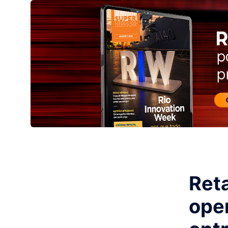
Reta
ope