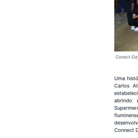
Conect-Day
Uma hist
Carlos A
estabele
abrindo 
Supermer
fluminen
desenvolv
Connect D