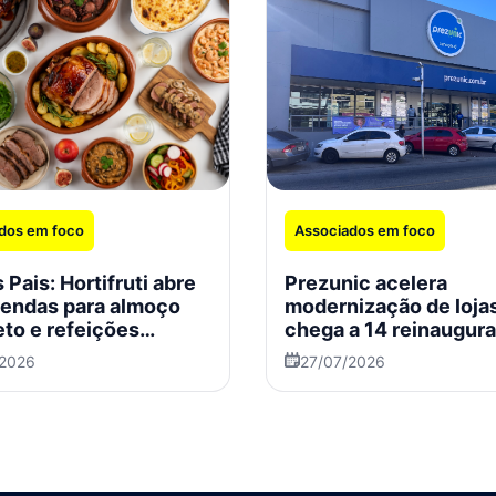
dos em foco
Associados em foco
 Pais: Hortifruti abre
Prezunic acelera
endas para almoço
modernização de loja
to e refeições
chega a 14 reinaugur
ais
no Rio em 2026
/2026
27/07/2026