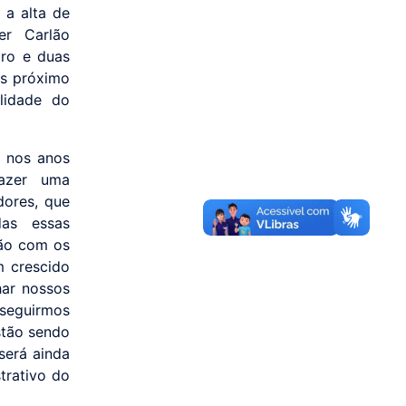
 a alta de
er Carlão
iro e duas
is próximo
lidade do
s nos anos
razer uma
dores, que
das essas
ção com os
 crescido
har nossos
nseguirmos
stão sendo
será ainda
trativo do