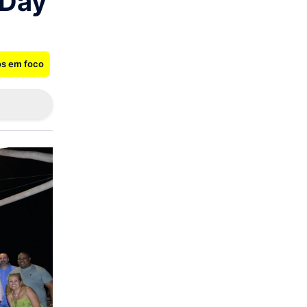
 Day
os em foco