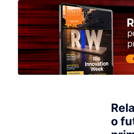
Rel
o fu