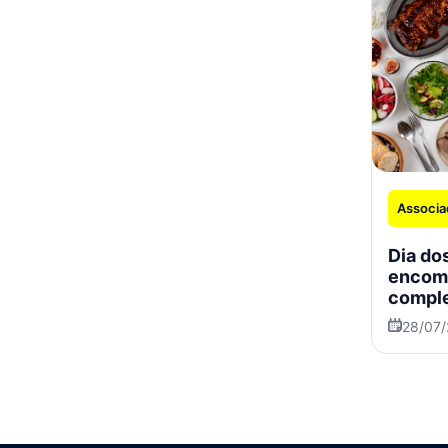
Associa
Dia dos
encom
comple
especi
28/07