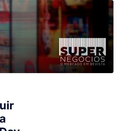
uir
za