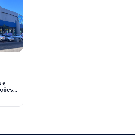
s e
ações