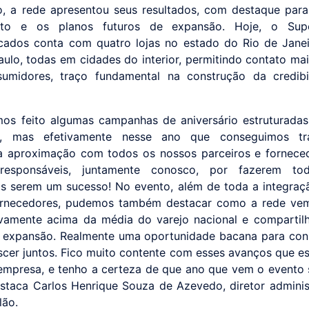
, a rede apresentou seus resultados, com destaque para
nto e os planos futuros de expansão. Hoje, o Sup
ados conta com quatro lojas no estado do Rio de Jane
ulo, todas em cidades do interior, permitindo contato ma
umidores, traço fundamental na construção da credibi
mos feito algumas campanhas de aniversário estruturada
es, mas efetivamente nesse ano que conseguimos t
a aproximação com todos os nossos parceiros e fornece
esponsáveis, juntamente conosco, por fazerem to
 serem um sucesso! No evento, além de toda a integra
ornecedores, pudemos também destacar como a rede vem
tivamente acima da média do varejo nacional e compartil
 expansão. Realmente uma oportunidade bacana para co
scer juntos. Fico muito contente com esses avanços que e
 empresa, e tenho a certeza de que ano que vem o evento 
estaca Carlos Henrique Souza de Azevedo, diretor adminis
lão.