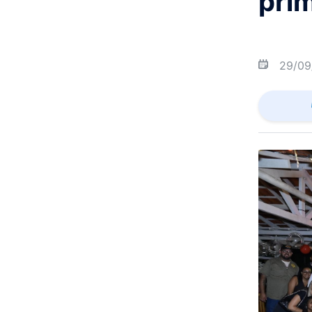
pri
29/09