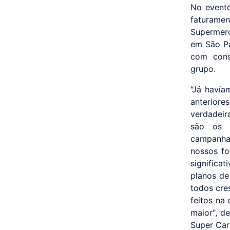
No evento
faturame
Supermerc
em São Pa
com cons
grupo.
"Já havía
anterior
verdadeir
são os r
campanhas
nossos f
significa
planos de
todos cre
feitos na
maior", d
Super Car