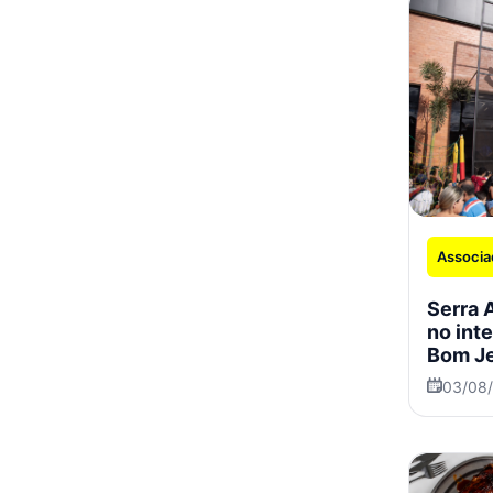
Associa
Serra 
no int
Bom Je
03/08