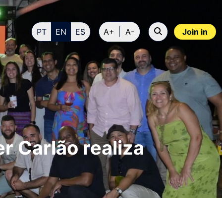
PT
EN
ES
A+
A-
Join in
r Carlão realiza