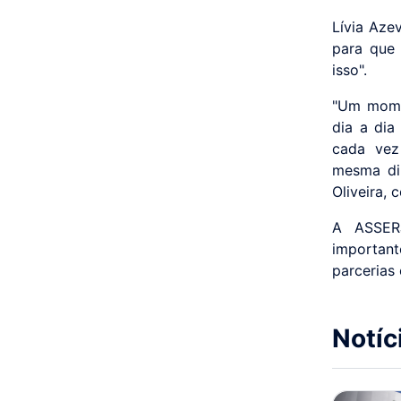
Lívia Aze
para que
isso".
"Um mome
dia a dia
cada vez
mesma dir
Oliveira,
A ASSER
importan
parcerias 
Notíc