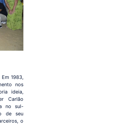
 Em 1983,
mento nos
ia ideia,
er Carlão
a no sul-
ho de seu
rceiros, o