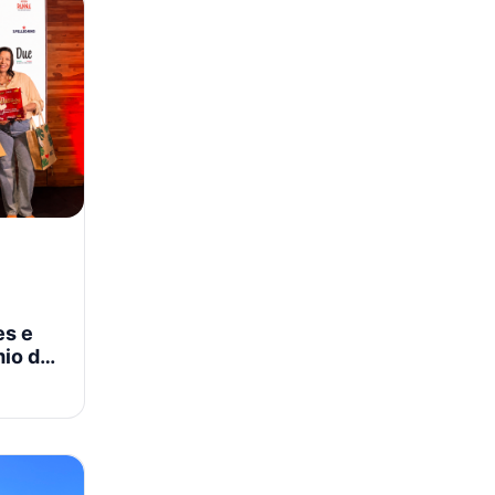
es e
mio do