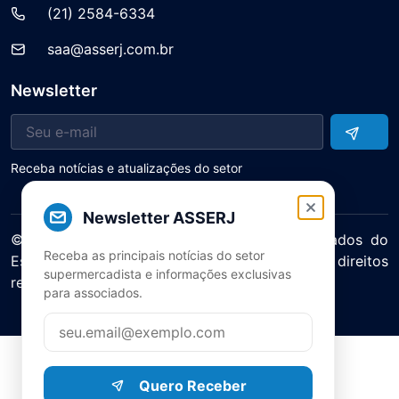
(21) 2584-6334
saa@asserj.com.br
Newsletter
Receba notícias e atualizações do setor
Newsletter ASSERJ
© 2025 ASERJ – Associação de Supermercados do
Receba as principais notícias do setor
Estado do Rio de Janeiro. Todos os direitos
supermercadista e informações exclusivas
reservados.
para associados.
Política de Privacidade Termos de Uso
Quero Receber