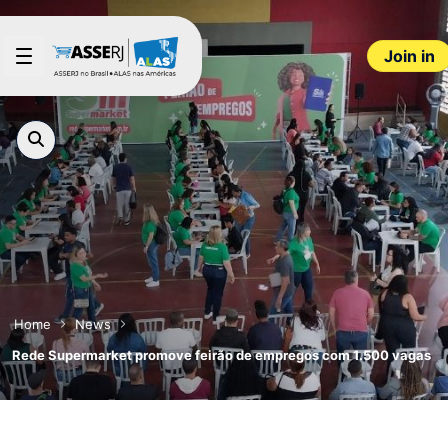
Skip to Main Content
Join in
Home
News
Rede Supermarket promove feirão de empregos com 1.500 vagas