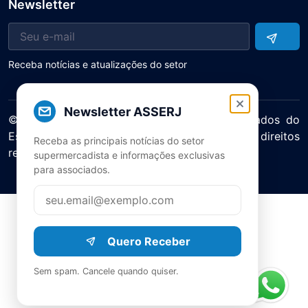
Newsletter
Receba notícias e atualizações do setor
Newsletter ASSERJ
© 2025 ASERJ – Associação de Supermercados do
Estado do Rio de Janeiro. Todos os direitos
Receba as principais notícias do setor
reservados.
supermercadista e informações exclusivas
Política de Privacidade Termos de Uso
para associados.
Quero Receber
Sem spam. Cancele quando quiser.