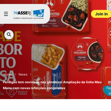
Skip to Main Content
Join in
Home
News
Perdigão tem novidade nas gôndolas! Ampliação da linha Meu
Menu com novas refeições congeladas