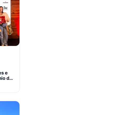
es e
mio do