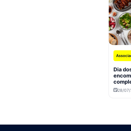
Associa
Dia dos
encom
comple
especi
28/07