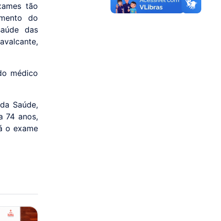
exames tão
amento do
saúde das
valcante,
ido médico
 da Saúde,
a 74 anos,
Já o exame