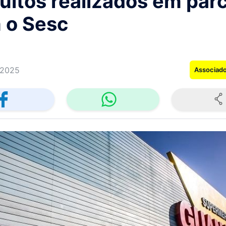
uitos realizados em par
 o Sesc
/2025
Associad