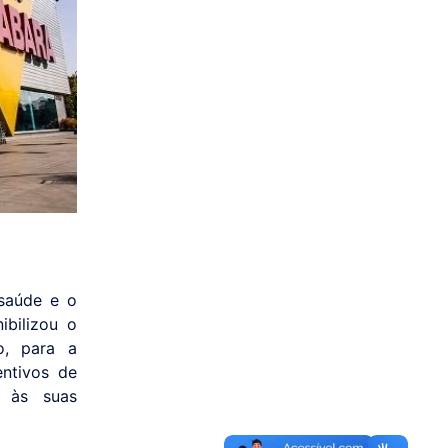
saúde e o
ibilizou o
o, para a
entivos de
s às suas