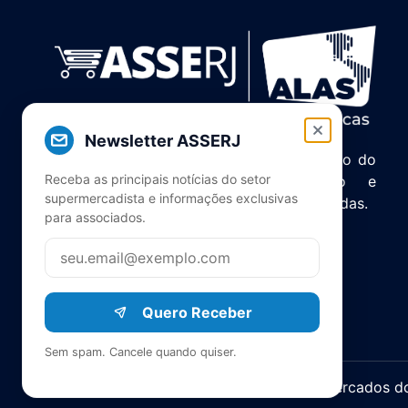
Newsletter ASSERJ
Associação de Supermercados do Estado do
Receba as principais notícias do setor
Rio de Janeiro. Unindo, servindo e
supermercadista e informações exclusivas
representando o setor há mais de 5 décadas.
para associados.
Quero Receber
Sem spam. Cancele quando quiser.
© 2025 ASERJ – Associação de Supermercados do E