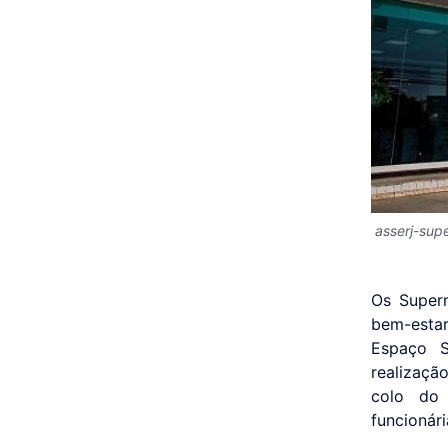
asserj-su
Os Super
bem-estar
Espaço S
realizaçã
colo do 
funcionári