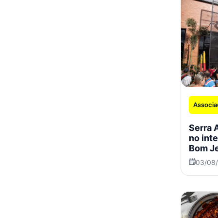
Associa
Serra 
no int
Bom Je
03/08