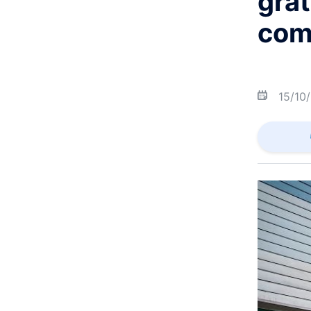
grat
com
15/10