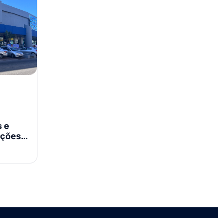
s e
ações