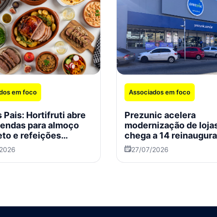
dos em foco
Associados em foco
 Pais: Hortifruti abre
Prezunic acelera
endas para almoço
modernização de loja
to e refeições
chega a 14 reinaugur
ais
no Rio em 2026
/2026
27/07/2026