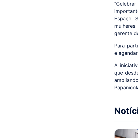
“Celebrar
importan
Espaço S
mulheres
gerente d
Para part
e agendar
A iniciat
que desde
ampliando
Papanicol
Notíc