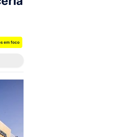
ceria
os em foco