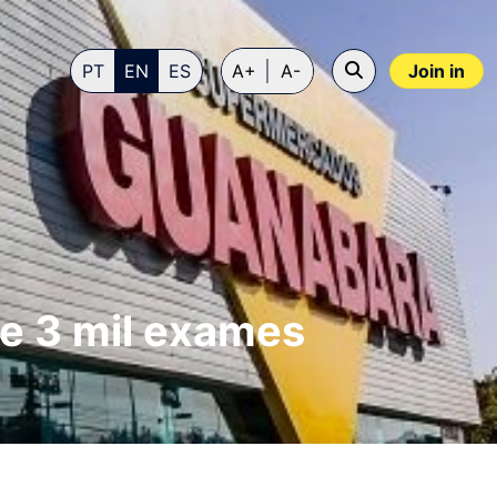
PT
EN
ES
A+
A-
Join in
e 3 mil exames