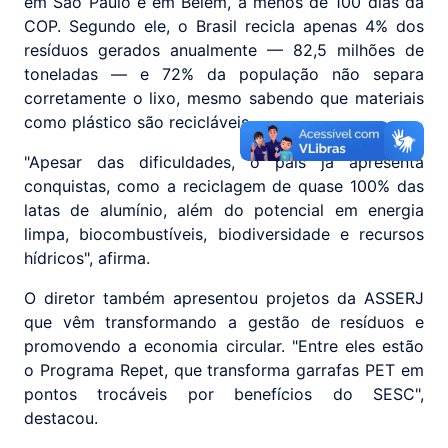
em São Paulo e em Belém, a menos de 100 dias da
COP. Segundo ele, o Brasil recicla apenas 4% dos
resíduos gerados anualmente — 82,5 milhões de
toneladas — e 72% da população não separa
corretamente o lixo, mesmo sabendo que materiais
como plástico são recicláveis.
"Apesar das dificuldades, o país já apresenta
conquistas, como a reciclagem de quase 100% das
latas de alumínio, além do potencial em energia
limpa, biocombustíveis, biodiversidade e recursos
hídricos", afirma.
O diretor também apresentou projetos da ASSERJ
que vêm transformando a gestão de resíduos e
promovendo a economia circular. "Entre eles estão
o Programa Repet, que transforma garrafas PET em
pontos trocáveis por benefícios do SESC",
destacou.