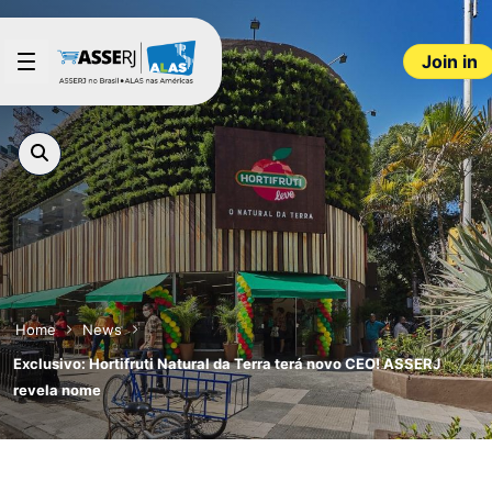
Skip to Main Content
Join in
Home
News
Exclusivo: Hortifruti Natural da Terra terá novo CEO! ASSERJ
revela nome