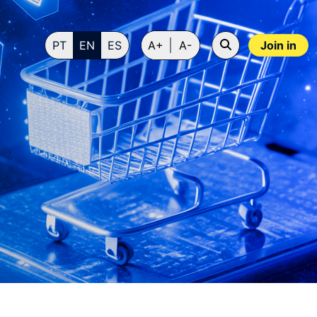
PT
EN
ES
A+
A-
Join in