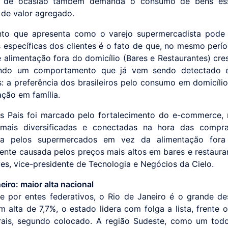
o de ocasião também demanda o consumo de bens ess
 de valor agregado.
nto que apresenta como o varejo supermercadista pode 
específicas dos clientes é o fato de que, no mesmo perío
e alimentação fora do domicílio (Bares e Restaurantes) cre
ando um comportamento que já vem sendo detectado 
 a preferência dos brasileiros pelo consumo em domicíli
ação em família.
s Pais foi marcado pelo fortalecimento do e-commerce, 
 mais diversificadas e conectadas na hora das compra
cia pelos supermercados em vez da alimentação fora
ente causada pelos preços mais altos em bares e restaurant
ves, vice-presidente de Tecnologia e Negócios da Cielo.
eiro: maior alta nacional
e por entes federativos, o Rio de Janeiro é o grande d
om alta de 7,7%, o estado lidera com folga a lista, frente 
rais, segundo colocado. A região Sudeste, como um tod