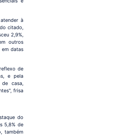
enciais e
atender à
do citado,
sceu 2,9%,
em outros
o em datas
reflexo de
s, e pela
 de casa,
es", frisa
estaque do
os 5,8% de
o, também