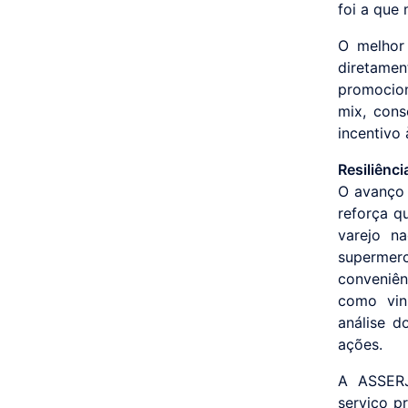
foi a que
O melhor
diretame
promocion
mix, cons
incentivo
Resiliênc
O avanço 
reforça q
varejo n
supermer
conveniên
como vin
análise 
ações.
A ASSERJ
serviço p