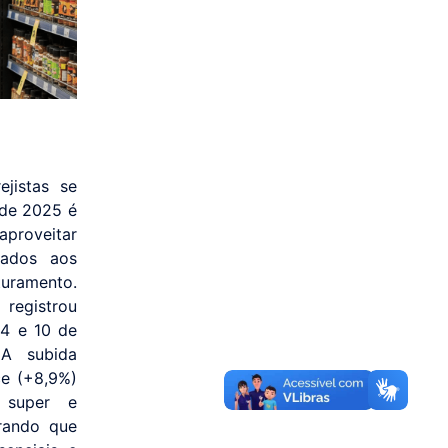
jistas se
 de 2025 é
roveitar
lados aos
turamento.
registrou
 4 e 10 de
A subida
ce (+8,9%)
e super e
rando que