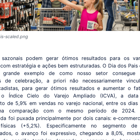
is-scaled.png
 sazonais podem gerar ótimos resultados para os vare
com estratégia e ações bem estruturadas. O Dia dos Pais
 grande exemplo de como nosso setor consegue ap
 de celebração, a priori não necessariamente vincu
adistas, para gerar ótimos resultados e aumentar o fa
o Índice Cielo do Varejo Ampliado (ICVA), a data 
to de 5,9% em vendas no varejo nacional, entre os dias
 na comparação com o mesmo período de 2024. 
ada foi puxada principalmente por dois canais: e-commer
físicas (+5,2%). Especificamente no segmento d
cados, o avanço foi expressivo, chegando a 8,0%, most