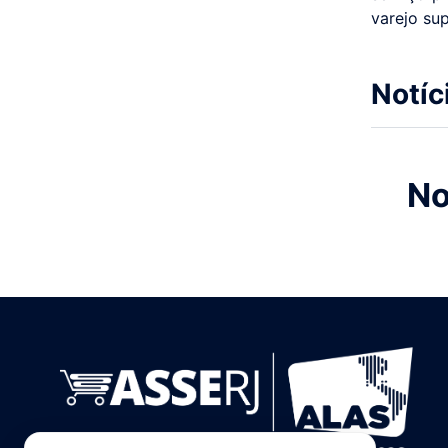
varejo su
Notíc
No