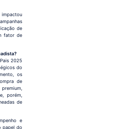
 impactou
campanhas
ficação de
m fator de
cadista?
 Pais 2025
tégicos do
mento, os
compra de
s premium,
e, porém,
neadas de
empenho e
o papel do