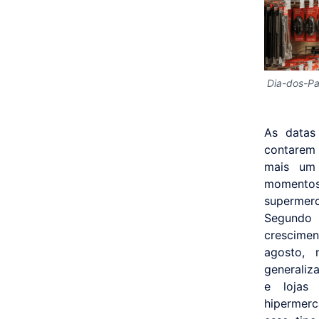
Dia-dos-Pa
As datas
contarem 
mais um
momentos
supermerc
Segundo 
crescimen
agosto,
generaliz
e lojas 
hipermer