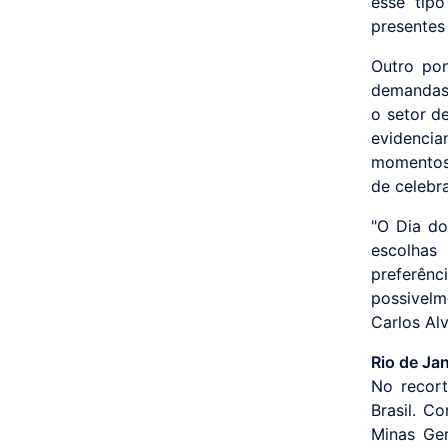
esse tip
presentes
Outro po
demandas 
o setor d
evidenci
momentos:
de celebr
"O Dia do
escolhas
preferên
possivelm
Carlos Al
Rio de Jan
No recort
Brasil. C
Minas Ge