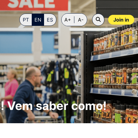
PT
EN
ES
A+
A-
Join in
s! Vem saber como!