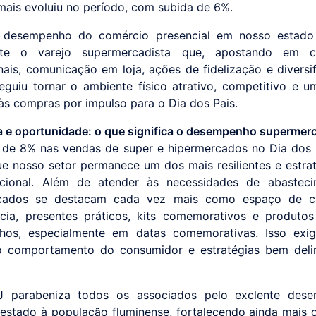
 mais evoluiu no período, com subida de 6%.
 desempenho do comércio presencial em nosso estado
nte o varejo supermercadista que, apostando em 
ais, comunicação em loja, ações de fidelização e diversi
eguiu tornar o ambiente físico atrativo, competitivo e u
 às compras por impulso para o Dia dos Pais.
ia e oportunidade: o que significa o desempenho supermer
de 8% nas vendas de super e hipermercados no Dia dos
ue nosso setor permanece um dos mais resilientes e estra
acional. Além de atender às necessidades de abasteci
cados se destacam cada vez mais como espaço de 
cia, presentes práticos, kits comemorativos e produto
hos, especialmente em datas comemorativas. Isso exig
do comportamento do consumidor e estratégias bem deli
 parabeniza todos os associados pelo exclente des
restado à população fluminense, fortalecendo ainda mais 