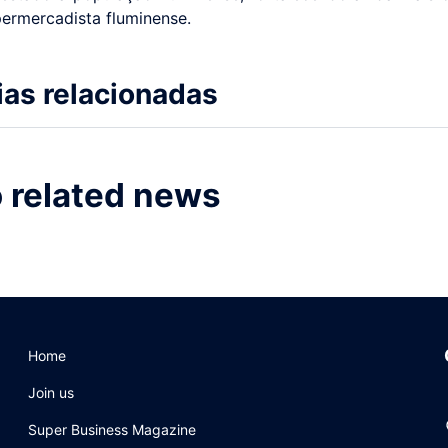
permercadista fluminense.
ias relacionadas
 related news
Home
Join us
Super Business Magazine