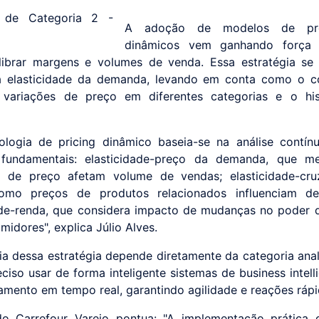
A adoção de modelos de prec
dinâmicos vem ganhando força
librar margens e volumes de venda. Essa estratégia se
da elasticidade da demanda, levando em conta como o c
 variações de preço em diferentes categorias e o his
logia de pricing dinâmico baseia-se na análise contín
s fundamentais: elasticidade-preço da demanda, que 
 de preço afetam volume de vendas; elasticidade-cru
como preços de produtos relacionados influenciam d
ade-renda, que considera impacto de mudanças no poder
idores", explica Júlio Alves.
cia dessa estratégia depende diretamente da categoria anal
eciso usar de forma inteligente sistemas de business intell
amento em tempo real, garantindo agilidade e reações rápi
 Carrefour Varejo pontua: "A implementação prática d