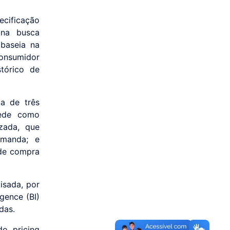
ificação
 na busca
 baseia na
onsumidor
tórico de
ua de três
mede como
zada, que
emanda; e
 de compra
isada, por
igence (BI)
das.
o pricing