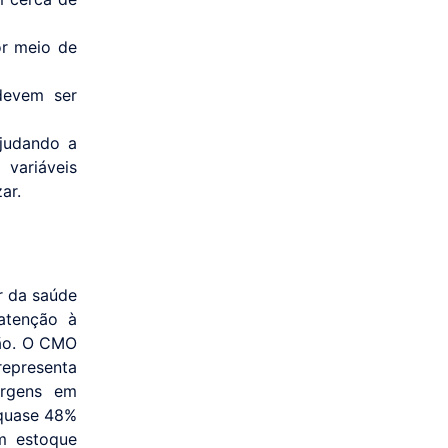
or meio de
devem ser
judando a
 variáveis
ar.
r da saúde
 atenção à
ção. O CMO
representa
argens em
 quase 48%
em estoque