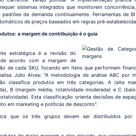
requer sistemas integrados que monitorem concorrência,
e padrões de demanda continuamente. Ferramentas de BI
utomáticos de preços baseados em regras pré-estabelecida
odutos: a margem de contribuição é o guia
nte estratégica é a revisão do
o de acordo com a margem de
ção de cada SKU, focando em itens que performem finan
nalisa Júlio Alves: "A metodologia de análise ABC por
ção classifica produtos em três categorias. A (alta ma
ade), B (margem média, rotatividade moderada) e C (ba
rotatividade). Esta classificação orienta decisões de espaç
nto em marketing e políticas de desconto".
dica que os três grupos devem ser distribuídos por r
rodutos de maior margem e giro elevado, que representa