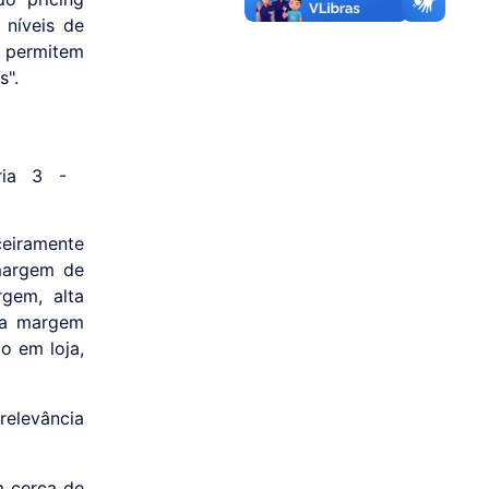
 níveis de
 permitem
s".
ceiramente
 margem de
rgem, alta
ixa margem
o em loja,
elevância
m cerca de