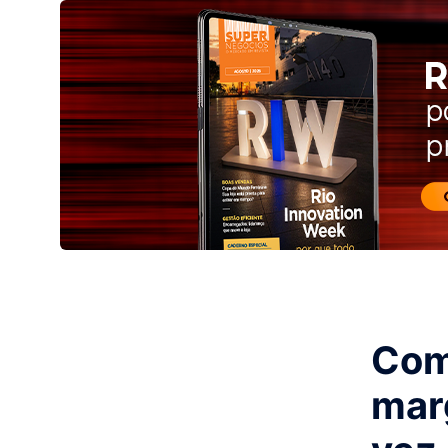
Com
mar