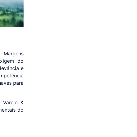
. Margens
exigem do
levância e
mpetência
haves para
 Varejo &
mentais do