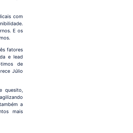
licais com
ibilidade.
rnos. E os
imos.
ês fatores
nda e lead
ótimos de
rece Júlio
e quesito,
agilizando
 também a
ntos mais