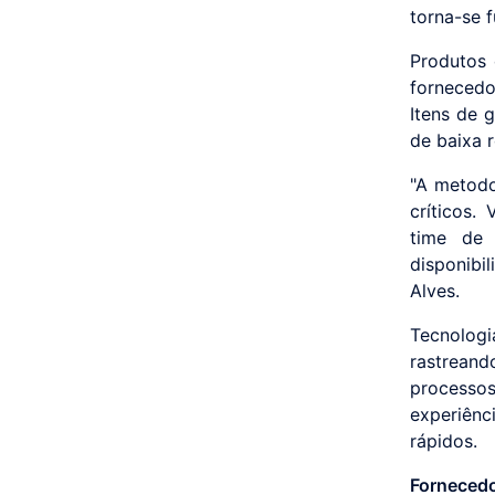
torna-se f
Produtos 
fornecedo
Itens de 
de baixa 
"A metodo
críticos.
time de 
disponibi
Alves.
Tecnologi
rastreand
processo
experiên
rápidos.
Fornecedo