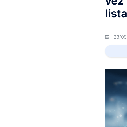
vez
list
23/09