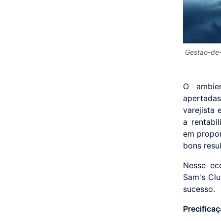
Gestao-de-
O ambien
apertada
varejista
a rentab
em propor
bons resu
Nesse ec
Sam's Clu
sucesso.
Precifica