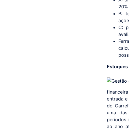
20% 
B: i
açõe
C: p
aval
Ferr
calc
poss
Estoques 
financeir
entrada e
do Carref
uma das 
períodos 
ao ano at