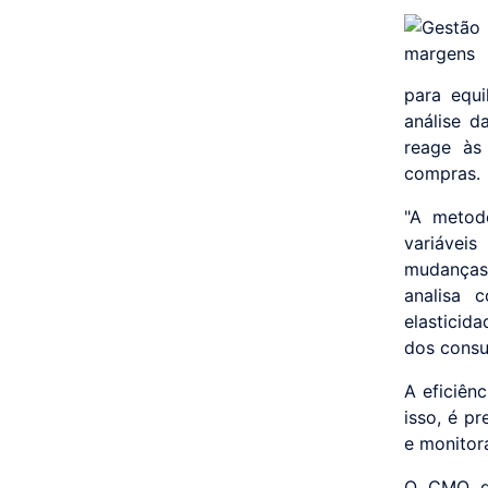
para equi
análise 
reage às
compras.
"A metodo
variávei
mudanças
analisa 
elasticid
dos consum
A eficiên
isso, é pr
e monitor
O CMO do