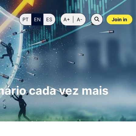
PT
EN
ES
A+
A-
Join in
ário cada vez mais