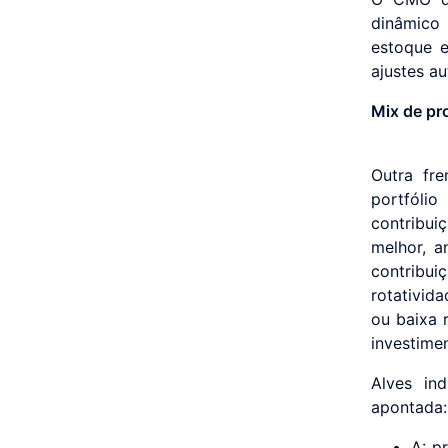
dinâmico 
estoque 
ajustes a
Mix de pr
Outra fre
portfóli
contribui
melhor, a
contribui
rotativid
ou baixa 
investime
Alves in
apontada:
A: p