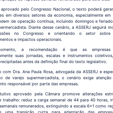
 aprovado pelo Congresso Nacional, o texto poderá gera
es em diversos setores da economia, especialmente em 
dem de operação contínua, incluindo domingos e feriad
permercadista. Diante desse cenário, a ASSERJ seguirá m
ssões no Congresso e orientando o setor sobre 
entos e impactos operacionais.
omento, a recomendação é que as empresas 
amente suas jornadas, escalas e instrumentos coletivos
ecipitadas antes da definição final do texto legislativo.
 com Dra. Ana Paula Rosa, advogada da ASSERJ e espec
o de varejo supermercadista, o cenário exige atenção
nto responsável por parte das empresas.
itutivo aprovado pela Câmara promove alterações estru
e trabalho: reduz a carga semanal de 44 para 40 horas, ins
semanais remunerados, extinguindo a escala 6x1 como reg
ce uma transição curta para adaptação das empres