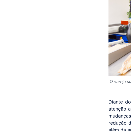
O varejo s
Diante d
atenção a
mudanças 
redução d
além da a