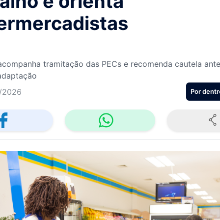
alho e orienta
ermercadistas
acompanha tramitação das PECs e recomenda cautela ante
adaptação
/2026
Por dentr