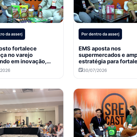
ro da asserj
Por dentro da asserj
sto fortalece
EMS aposta nos
ça no varejo
supermercados e amp
ndo em inovação,
estratégia para fortal
marketing e expansão
categoria de Higiene 
/2026
30/07/2026
acional
Beleza