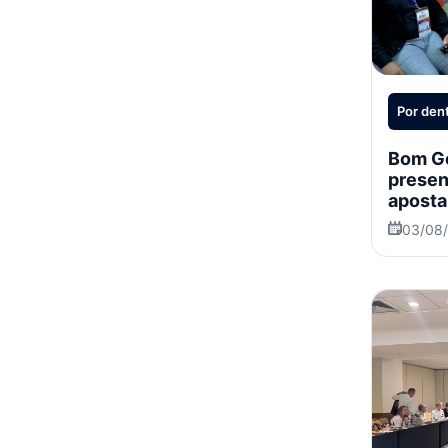
Por dent
Bom Go
presen
aposta
trade 
03/08
intern