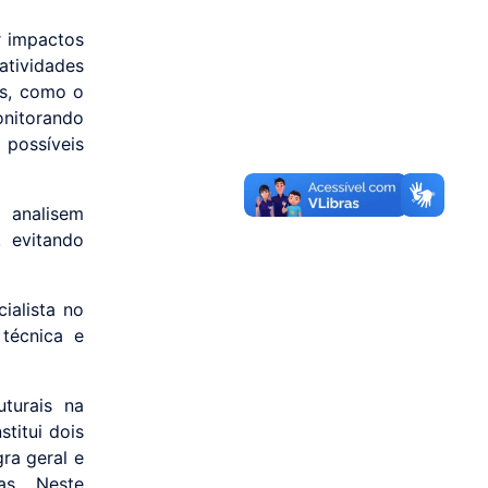
r impactos
atividades
os, como o
onitorando
possíveis
analisem
, evitando
ialista no
 técnica e
turais na
titui dois
ra geral e
as. Neste