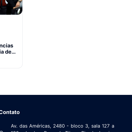
ncias
ia de
Contato
Av. das Américas, 2480 - bloco 3, sala 127 a