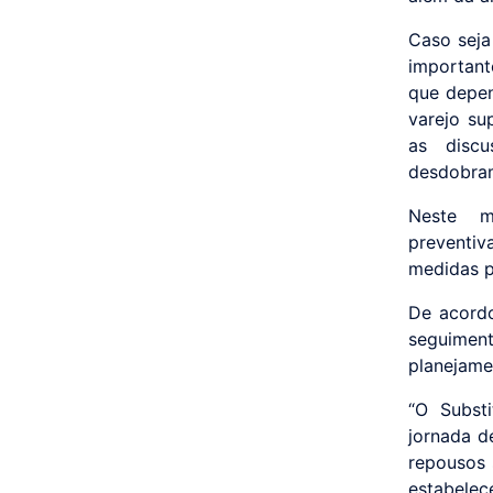
Caso seja
important
que depen
varejo su
as discu
desdobram
Neste m
preventiv
medidas pr
De acordo
seguiment
planejame
“O Subst
jornada d
repousos 
estabele