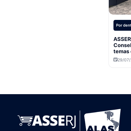
Por dent
ASSERJ
Consel
temas 
29/07