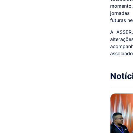
momento, 
jornadas 
futuras n
A ASSERJ
alteraçõ
acompan
associado
Notíc