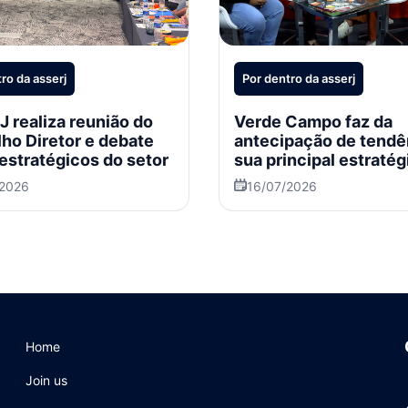
ro da asserj
Por dentro da asserj
 realiza reunião do
Verde Campo faz da
ho Diretor e debate
antecipação de tendê
estratégicos do setor
sua principal estratég
crescimento
/2026
16/07/2026
Home
Join us