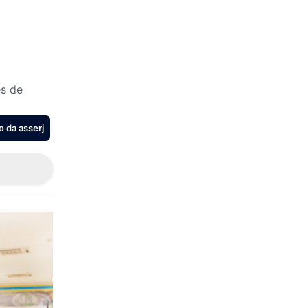
s de
o da asserj