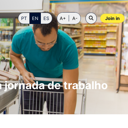
PT
EN
ES
A+
A-
Join in
jornada de trabalho