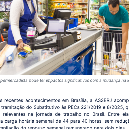
upermercadista pode ter impactos significativos com a mudança na l
os recentes acontecimentos em Brasília, a ASSERJ acom
 tramitação do Substitutivo às PECs 221/2019 e 8/2025, 
relevantes na jornada de trabalho no Brasil. Entre el
a carga horária semanal de 44 para 40 horas, sem redução
mpliação do repouso semanal remunerado para dois dias.