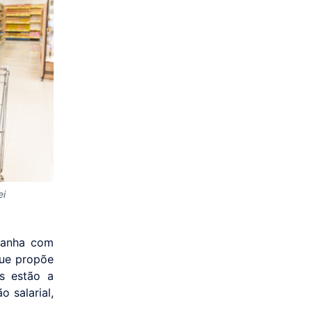
ei
panha com
que propõe
as estão a
 salarial,