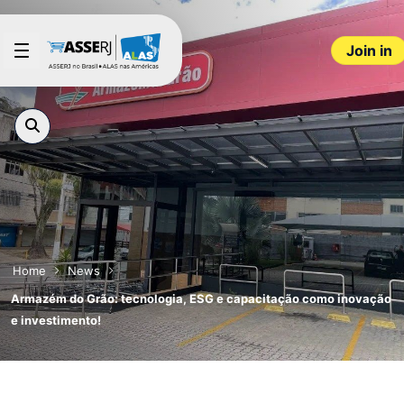
Skip to Main Content
Join in
Home
News
Armazém do Grão: tecnologia, ESG e capacitação como inovação
e investimento!