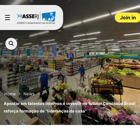
Skip to Main Content
Join in
Home
News
Apostar em talentos internos é investir no futuro! Cencosud Brasil
reforça formação de "lideranças da casa"