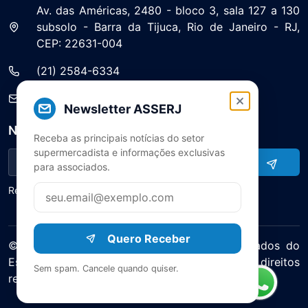
Av. das Américas, 2480 - bloco 3, sala 127 a 130
subsolo - Barra da Tijuca, Rio de Janeiro - RJ,
CEP: 22631-004
(21) 2584-6334
saa@asserj.com.br
Newsletter ASSERJ
Newsletter
Receba as principais notícias do setor
supermercadista e informações exclusivas
para associados.
Receba notícias e atualizações do setor
Quero Receber
© 2025 ASERJ – Associação de Supermercados do
Estado do Rio de Janeiro. Todos os direitos
Sem spam. Cancele quando quiser.
reservados.
Política de Privacidade Termos de Uso