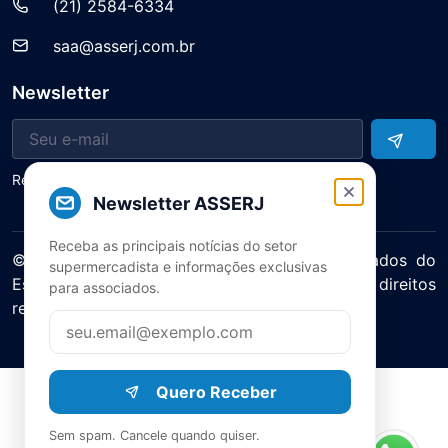
(21) 2584-6334
saa@asserj.com.br
Newsletter
Receba notícias e atualizações do setor
Newsletter ASSERJ
Receba as principais notícias do setor
© 2025 ASERJ – Associação de Supermercados do
supermercadista e informações exclusivas
Estado do Rio de Janeiro. Todos os direitos
para associados.
reservados.
Política de Privacidade Termos de Uso
Quero Receber
Sem spam. Cancele quando quiser.