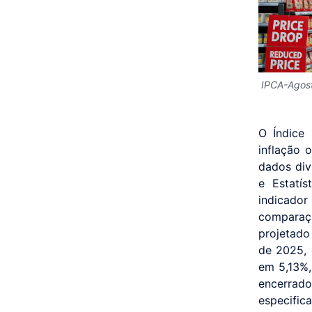
IPCA-Agos
O Índice
inflação 
dados divu
e Estatí
indicado
comparaçã
projetado
de 2025, 
em 5,13%,
encerrad
especific