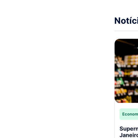
Notíc
Econom
Superm
Janeir