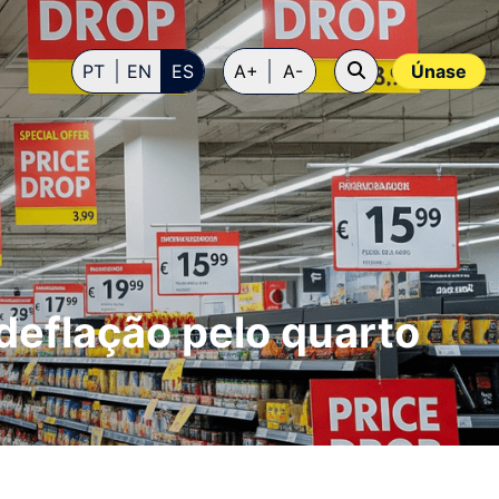
PT
EN
ES
A+
A-
Únase
deflação pelo quarto