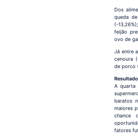
Dos alim
queda de
(-13,26%)
feijão pre
ovo de gal
Já entre a
cenoura (
de porco (
Resultado
A quarta 
supermerc
baratos 
maiores p
chance d
oportuni
fatores f