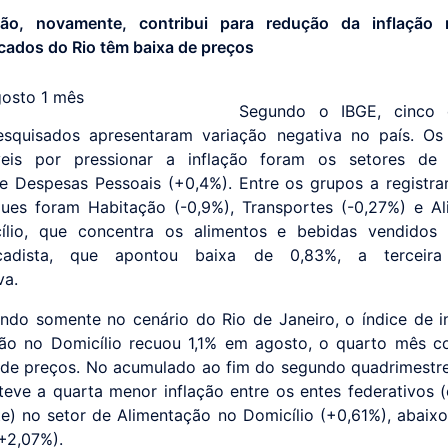
ção, novamente, contribui para redução da inflação n
ados do Rio têm baixa de preços
Segundo o IBGE, cinco
squisados apresentaram variação negativa no país. Os 
veis por pressionar a inflação foram os setores de
e Despesas Pessoais (+0,4%). Entre os grupos a registrar
ues foram Habitação (-0,9%), Transportes (-0,27%) e A
ílio, que concentra os alimentos e bebidas vendidos 
cadista, que apontou baixa de 0,83%, a terceira
va.
ndo somente no cenário do Rio de Janeiro, o índice de i
ão no Domicílio recuou 1,1% em agosto, o quarto mês c
de preços. No acumulado ao fim do segundo quadrimestr
teve a quarta menor inflação entre os entes federativos 
e) no setor de Alimentação no Domicílio (+0,61%), abaix
(+2,07%).