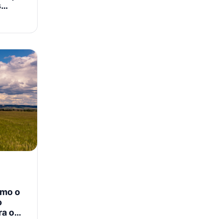
s
omo o
o
ra o