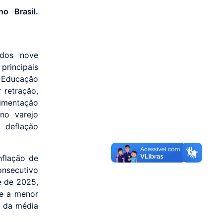
o Brasil.
 dos nove
principais
 Educação
 retração,
limentação
no varejo
 deflação
nflação de
onsecutivo
e de 2025,
(e a menor
o da média