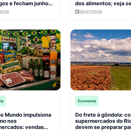
os e fecham junho
dos alimentos; veja o
ldo positivo
impactos para os
/2026
29/07/2026
supermercados
ia
Economia
o Mundo impulsiona
Do frete à gôndola: c
mo nos
supermercados do Ri
mercados: vendas
devem se preparar pa