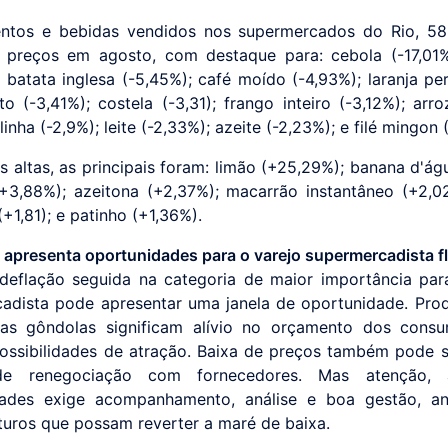
entos e bebidas vendidos nos supermercados do Rio, 58
 preços em agosto, com destaque para: cebola (-17,01%
; batata inglesa (-5,45%); café moído (-4,93%); laranja per
to (-3,41%); costela (-3,31); frango inteiro (-3,12%); arro
inha (-2,9%); leite (-2,33%); azeite (-2,23%); e filé mingon (
s altas, as principais foram: limão (+25,29%); banana d'ág
+3,88%); azeitona (+2,37%); macarrão instantâneo (+2,0
+1,81); e patinho (+1,36%).
 apresenta oportunidades para o varejo supermercadista 
deflação seguida na categoria de maior importância par
adista pode apresentar uma janela de oportunidade. Pro
nas gôndolas significam alívio no orçamento dos consu
ossibilidades de atração. Baixa de preços também pode si
e renegociação com fornecedores. Mas atenção, a
dades exige acompanhamento, análise e boa gestão, an
uturos que possam reverter a maré de baixa.