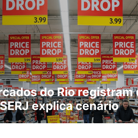
cados do Rio registram 
SERJ explica cenário