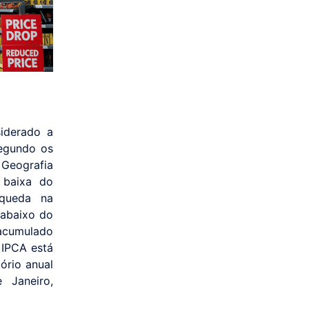
iderado a
Segundo os
e Geografia
 baixa do
 queda na
 abaixo do
 acumulado
 IPCA está
ório anual
 Janeiro,