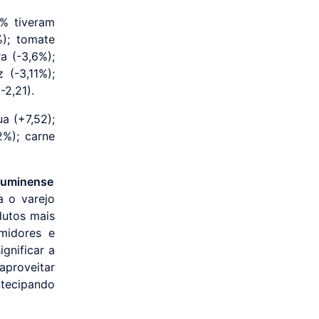
% tiveram
); tomate
a (-3,6%);
z (-3,11%);
-2,21).
ua (+7,52);
2%); carne
fluminense
a o varejo
dutos mais
midores e
gnificar a
proveitar
tecipando