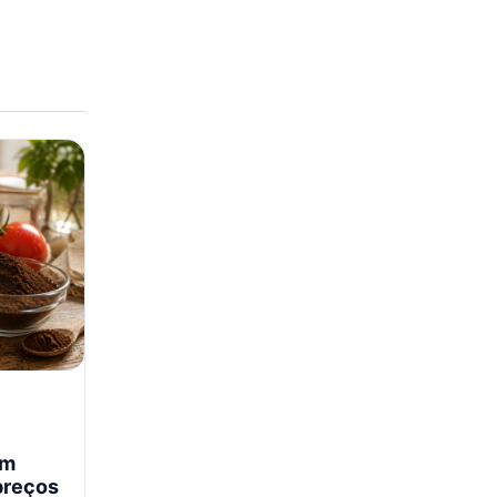
em
preços